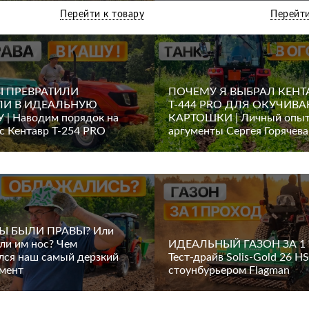
Перейти к товару
Перейти
Ы ПРЕВРАТИЛИ
ПОЧЕМУ Я ВЫБРАЛ КЕНТ
ЛИ В ИДЕАЛЬНУЮ
Т-444 PRO ДЛЯ ОКУЧИВ
| Наводим порядок на
КАРТОШКИ | Личный опыт
 с Кентавр Т-254 PRO
аргументы Сергея Горячева
Ы БЫЛИ ПРАВЫ? Или
ли им нос? Чем
ИДЕАЛЬНЫЙ ГАЗОН ЗА 1 
лся наш самый дерзкий
Тест-драйв Solis-Gold 26 HS
мент
стоунбурьером Flagman