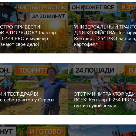
СТРО ПРИВЕСТИ
УНИВЕРСАЛЬНЫЙ ТРАКТ
К В ПОРЯДОК? Трактор
ДЛЯ ХОЗЯЙСТВА! Тестиру
 Т-444 PRO и мульчер
Кентавр Т-254 PRO на поса
 знают свое дело!
картофеля
Й ТЕСТ-ДРАЙВ!
ЭТОТ МИНИТРАКТОР УД
 себе трактор у Сереги
ВСЕХ! Кентавр Т-254 PRO 
пух из сухой земли