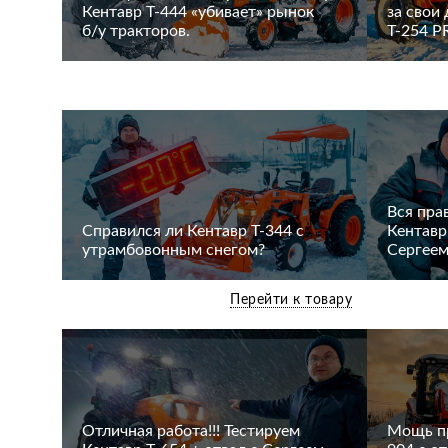
Кентавр Т-444 «убивает» рынок
за свои
б/у тракторов.
Т-254 P
Вся пра
Cправился ли Кентавр Т-344 с
Кентавр
утрамбовонным снегом?
Сергеем
Перейти к товару
Отличная работа!!! Тестируем
Мощь пр