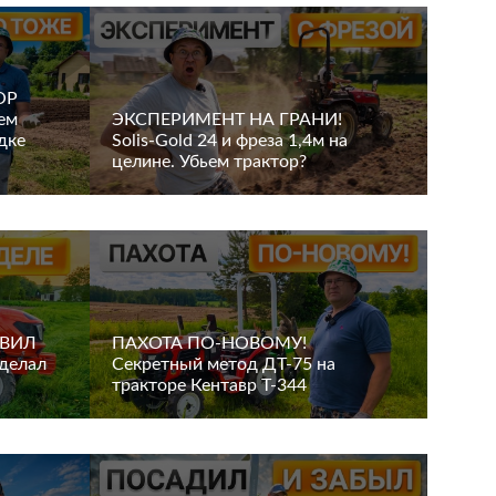
ОР
ем
ЭКСПЕРИМЕНТ НА ГРАНИ!
дке
Solis-Gold 24 и фреза 1,4м на
целине. Убьем трактор?
ИВИЛ
ПАХОТА ПО-НОВОМУ!
сделал
Секретный метод ДТ-75 на
тракторе Кентавр Т-344