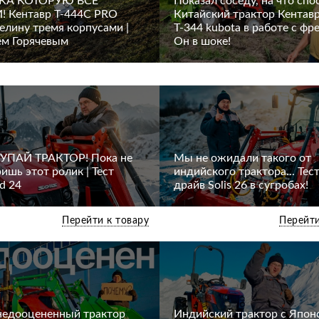
КА КОТОРУЮ ВСЕ
Показал соседу, на что спо
 Кентавр Т-444С PRO
Китайский трактор Кентав
елину тремя корпусами |
Т-344 kubota в работе с фре
ем Горячевым
Он в шоке!
УПАЙ ТРАКТОР! Пока не
Мы не ожидали такого от
ишь этот ролик | Тест
индийского трактора... Тест
ld 24
драйв Solis 26 в сугробах!
Перейти к товару
Перейти
недооцененный трактор
Индийский трактор с Япон