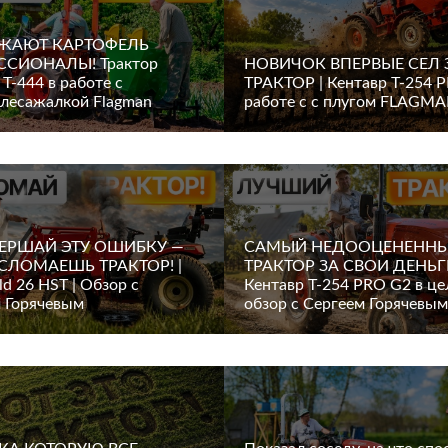
АЖАЮТ КАРТОФЕЛЬ
СИОНАЛЫ! Трактор
НОВИЧОК ВПЕРВЫЕ СЕЛ 
 Т-444 в работе с
ТРАКТОР | Кентавр Т-254 
лесажалкой Flagman
работе с с плугом FLAGM
ВЕРШАЙ ЭТУ ОШИБКУ —
САМЫЙ НЕДООЦЕНЕНН
СЛОМАЕШЬ ТРАКТОР! |
ТРАКТОР ЗА СВОИ ДЕНЬГ
ld 26 HST | Обзор с
Кентавр Т-254 PRO G2 в це
 Горячевым
обзор с Сергеем Горячевым