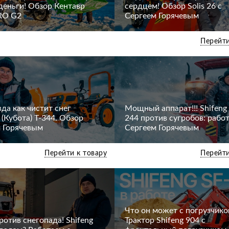
 деньги! Обзор Кентавр
сердцем! Обзор Solis 26 c
RO G2
Сергеем Горячевым
Перейти
вда как чистит снег
Мощный аппарат!!! Shifeng
 (Кубота) Т-344. Обзор
244 против сугробов: рабо
 Горячевым
Сергеем Горячевым
Перейти к товару
Перейти
Что он может с погрузчико
отив снегопада! Shifeng
Трактор Shifeng 904 с