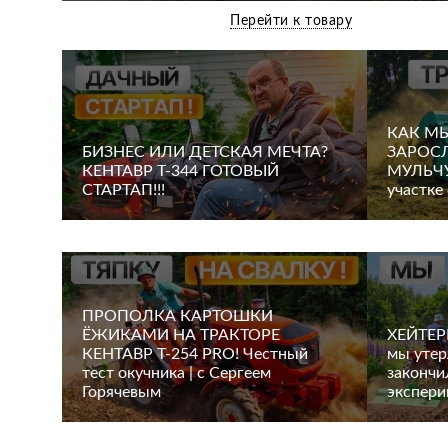
Перейти к товару
КАК М
БИЗНЕС ИЛИ ДЕТСКАЯ МЕЧТА?
ЗАРОС
КЕНТАВР Т-344 ГОТОВЫЙ
МУЛЬЧУ 
СТАРТАП!!!
участке
ПРОПОЛКА КАРТОШКИ
ЁЖИКАМИ НА ТРАКТОРЕ
ХЕЙТЕР
КЕНТАВР Т-254 PRO! Честный
мы утер
тест окучника | с Сергеем
закончи
Горячевым
экспери