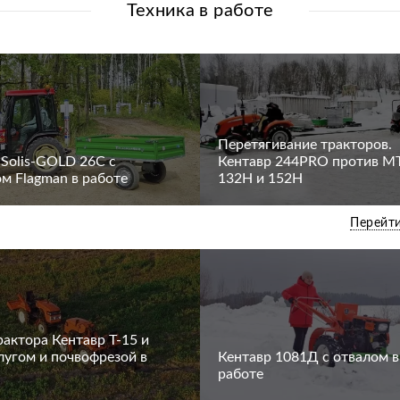
Техника в работе
Перетягивание тракторов.
 Solis-GOLD 26C с
Кентавр 244PRO против М
м Flagman в работе
132H и 152H
Перейти
актора Кентавр Т-15 и
плугом и почвофрезой в
Кентавр 1081Д с отвалом в
работе