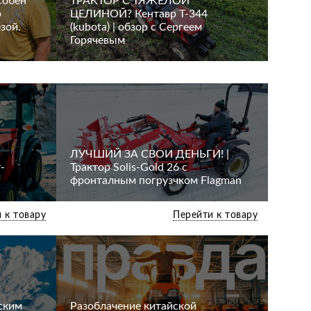
собен
ТРАКТОР С ТЯЖЕЛОЙ
р
ЦЕЛИНОЙ? Кентавр Т-344
зой.
(kubota) | обзор с Сергеем
Горячевым
ЛУЧШИЙ ЗА СВОИ ДЕНЬГИ! |
-
Трактор Solis-Gold 26 с
фронталным погрузчком Flagman
 к товару
Перейти к товару
ским
Разоблачение китайской