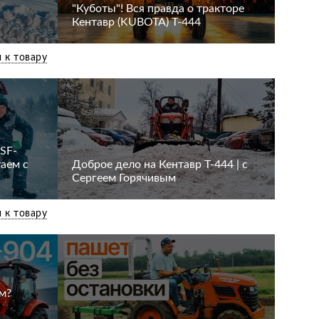
"Куботы"! Вся правда о тракторе
Кентавр (KUBOTA) Т-444
 к товару
 SF-
таем с
Доброе дело на Кентавр Т-444 | с
Сергеем Горячивым
 к товару
м?