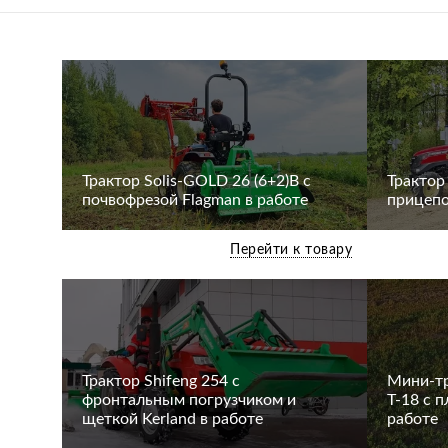
Трактор Solis-GOLD 26 (6+2)В с
Трактор
почвофрезой Flagman в работе
прицепо
Перейти к товару
Трактор Shifeng 254 с
Мини-тр
фронтальным погрузчиком и
Т-18 с 
щеткой Kerland в работе
работе