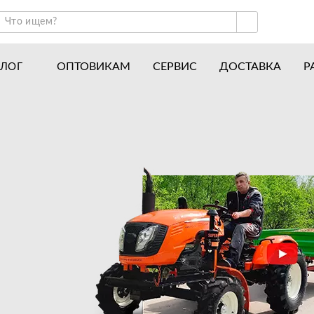
ОПТОВИКАМ
СЕРВИС
ДОСТАВКА
Р
АЛОГ
ракторы и минитракторы
Часто задаваемые вопросы
отоблоки
Почему покупают у нас
авесное оборудование для тракторов
История
авесное оборудование для мотоблоков
Наши награды
вигатели
Новости
рицепы
Полезные статьи
апчасти
Отзывы
Вакансии
Гарантия лучшей цены