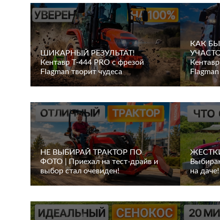
КАК БЫ
ШИКАРНЫЙ РЕЗУЛЬТАТ!
УЧАСТО
Кентавр Т-444 PRO с фрезой
Кентавр
Flagman творит чудеса
Flagman
НЕ ВЫБИРАЙ ТРАКТОР ПО
ЖЕСТКИ
ФОТО | Приехал на тест-драйв и
Выбираю
выбор стал очевиден!
на даче!