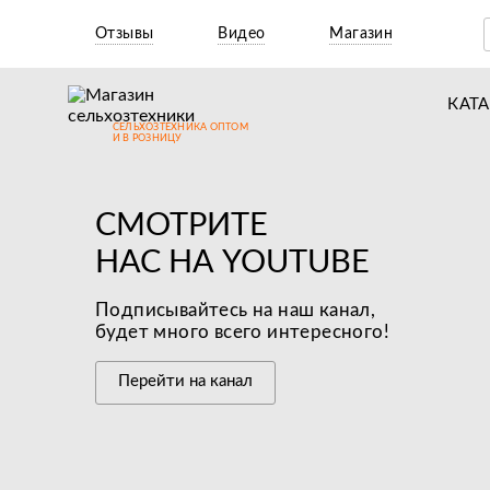
Отзывы
Видео
Магазин
КАТ
СЕЛЬХОЗТЕХНИКА ОПТОМ
Т
И В РОЗНИЦУ
М
CМОТРИТЕ
Н
НАС НА YOUTUBE
Н
Д
Подписывайтесь на наш канал,
будет много всего интересного!
П
Перейти на канал
З