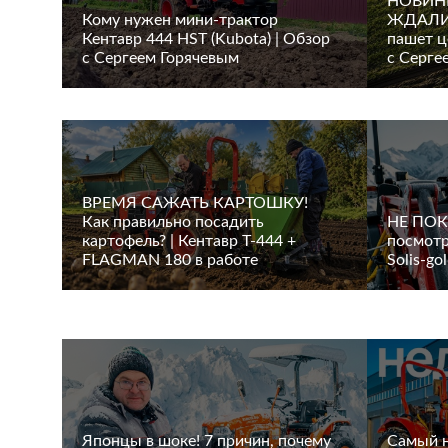
НОВИН
Кому нужен мини-трактор
ЖДАЛИ!
Кентавр 444 HST (Kubota) | Обзор
пашет ц
с Сергеем Горячевым
с Серге
ВРЕМЯ САЖАТЬ КАРТОШКУ!
Как правильно посадить
НЕ ПОК
картофель? | Кентавр Т-444 +
посмотр
FLAGMAN 180 в работе
Solis-go
Японцы в шоке! 7 причин, почему
Самый 