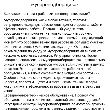
мусороподборщиках
Как ухаживать за граблями-сеноворошилками?
Мусороподборщики, как и любая техника, требуют
регулярного ухода для обеспечения долгого срока службы и
эффективности работы. Правильный уход за этим
оборудованием помогает не только продлить срок его
службы, но и снизить риски поломок в самый неподходящий
момент, что особенно важно при работе на больших участках
или в интенсивных условиях эксплуатации. Основные
рекомендации по уходу за мусороподборщиками включают
несколько ключевых аспектов. Регулярная очистка. После
каждого использования мусороподборщика важно тщательно
очищать его от скопившегося мусора, грязи, листьев и других
остатков. Это предотвратит засорение рабочих частей
оборудования, а также сохранит их в исправном состоянии.
Особое внимание стоит уделять движущимся частям —
колесам, лопастям, щеткам и механизмам, так как засоры
могут снижать эффективность работы и вызывать быстрый
износ.
Своевременное техническое обслуживание. Проверяйте
оборудование на наличие повреждений или износа деталей.
Регулярные осмотры мусороподборщика помогут обнаружить
потенциальные проблемы на ранних стадиях и предотвратить