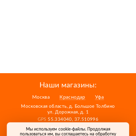
Наши магазины:
Москва
Краснодар
Уфа
Московская область, д. Большое Толбино
ул. Дорожная, д. 1
GPS
55.334040, 37.510996
Карта проезда
Мы используем cookie-файлы. Продолжая
пользоваться им, вы соглашаетесь на обработку