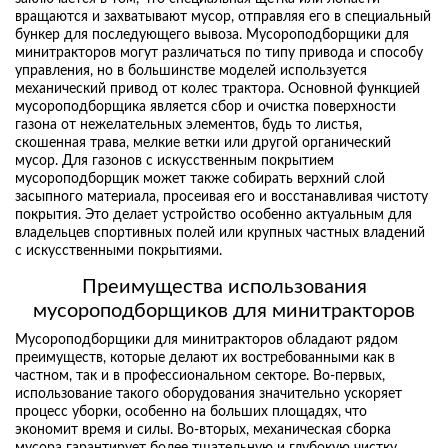
вращаются и захватывают мусор, отправляя его в специальный
бункер для последующего вывоза. Мусороподборщики для
минитракторов могут различаться по типу привода и способу
управления, но в большинстве моделей используется
механический привод от колес трактора. Основной функцией
мусороподборщика является сбор и очистка поверхности
газона от нежелательных элементов, будь то листья,
скошенная трава, мелкие ветки или другой органический
мусор. Для газонов с искусственным покрытием
мусороподборщик может также собирать верхний слой
засыпного материала, просеивая его и восстанавливая чистоту
покрытия. Это делает устройство особенно актуальным для
владельцев спортивных полей или крупных частных владений
с искусственными покрытиями.
Преимущества использования
мусороподборщиков для минитракторов
Мусороподборщики для минитракторов обладают рядом
преимуществ, которые делают их востребованными как в
частном, так и в профессиональном секторе. Во-первых,
использование такого оборудования значительно ускоряет
процесс уборки, особенно на больших площадях, что
экономит время и силы. Во-вторых, механическая сборка
мусора гарантирует более тщательную и глубокую чистку