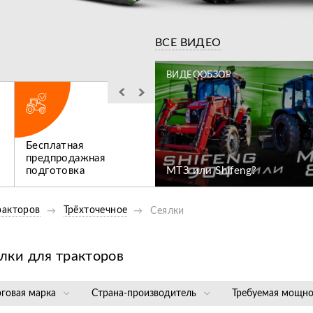
Видео
ВСЕ ВИДЕО
ЗОР
ВИДЕООБЗОР
Бесплатная
Льготное
ен коммунальный
предпродажная
послегарантийное
подготовка
МТЗ или Shifeng?
обслуживание
ракторов
Трёхточечное
Сеялки
лки для тракторов
рговая марка
Страна-производитель
Требуемая мощно