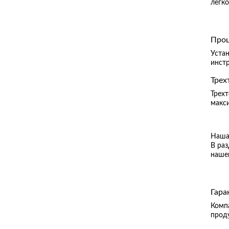
легко
Проц
Уста
инст
Трех
Трехт
макс
Наша 
В ра
наше
Гара
Компа
прод