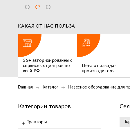
КАКАЯ ОТ НАС ПОЛЬЗА
ВИДЕООБЗОР
ВИДЕООБ
ги,
Обзор Опрыскивателей
36+ авторизированных
 не
Flagman 300/1 И Flagman
сервисных центров по
Цена от завода-
Нам нуж
400/1
всей РФ
производителя
трактор
Главная
Каталог
Навесное оборудование для т
Категории товаров
Сея
Тракторы
То