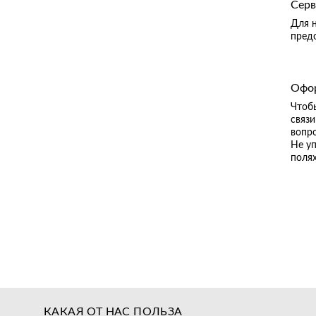
Серв
Для 
предо
Офор
Чтобы
связ
вопро
Не у
поля
КАКАЯ ОТ НАС ПОЛЬЗА