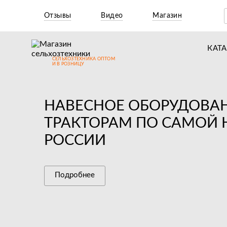
Отзывы
Видео
Магазин
КАТ
СЕЛЬХОЗТЕХНИКА ОПТОМ
Т
И В РОЗНИЦУ
М
НАВЕСНОЕ ОБОРУДОВАН
Н
ТРАКТОРАМ ПО САМОЙ 
Н
РОССИИ
Д
П
Подробнее
З