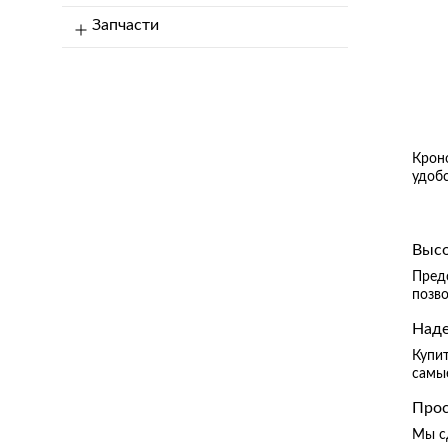
Запчасти
Крон
удобс
Высо
Пред
позв
Наде
Купит
самы
Прос
Мы с