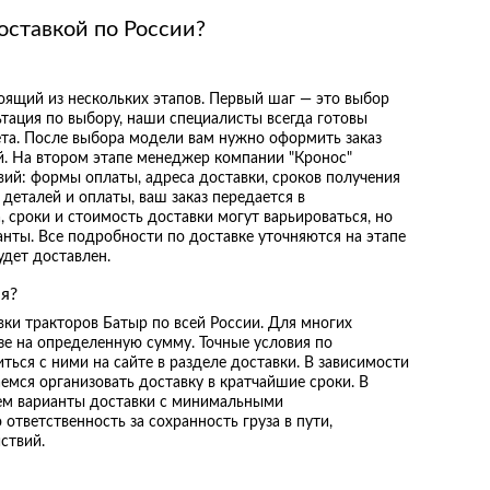
доставкой по России?
тоящий из нескольких этапов. Первый шаг — это выбор
ьтация по выбору, наши специалисты всегда готовы
та. После выбора модели вам нужно оформить заказ
й. На втором этапе менеджер компании "Кронос"
овий: формы оплаты, адреса доставки, сроков получения
деталей и оплаты, ваш заказ передается в
, сроки и стоимость доставки могут варьироваться, но
нты. Все подробности по доставке уточняются на этапе
удет доставлен.
ая?
ки тракторов Батыр по всей России. Для многих
зе на определенную сумму. Точные условия по
ься с ними на сайте в разделе доставки. В зависимости
аемся организовать доставку в кратчайшие сроки. В
аем варианты доставки с минимальными
тветственность за сохранность груза в пути,
ствий.