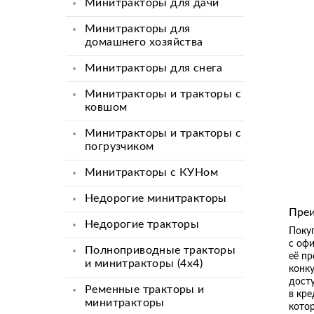
Минитракторы для дачи
Минитракторы для
домашнего хозяйства
Минитракторы для снега
Минитракторы и тракторы с
ковшом
Минитракторы и тракторы с
погрузчиком
Минитракторы с КУНом
Недорогие минитракторы
Преи
Недорогие тракторы
Покуп
с оф
Полноприводные тракторы
её пр
и минитракторы (4x4)
конку
досту
Ременные тракторы и
в кре
минитракторы
котор