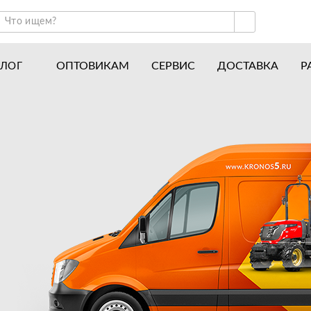
ОПТОВИКАМ
СЕРВИС
ДОСТАВКА
Р
АЛОГ
ракторы и минитракторы
Часто задаваемые вопросы
отоблоки
Почему покупают у нас
авесное оборудование для тракторов
История
авесное оборудование для мотоблоков
Наши награды
вигатели
Новости
рицепы
Полезные статьи
апчасти
Отзывы
Вакансии
Гарантия лучшей цены