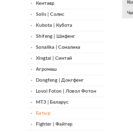
Ко
Кентавр
Ча
Solis | Cолис
Kubota | Кубота
Shifeng | Шифенг
Sonalika | Соналика
Xingtai | Синтай
Агромаш
Dongfeng | Донгфенг
Lovol Foton | Ловол Фотон
МТЗ | Беларус
Батыр
Fighter | Файтер