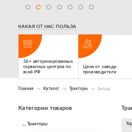
КАКАЯ ОТ НАС ПОЛЬЗА
ВИДЕООБЗОР
ВИДЕООБ
ги,
Обзор Опрыскивателей
36+ авторизированных
 не
Flagman 300/1 И Flagman
сервисных центров по
Цена от завода-
Нам нуж
400/1
всей РФ
производителя
трактор
Главная
Каталог
Тракторы
Батыр
Категории товаров
Тра
Тракторы
То