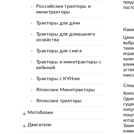
пред
Российские тракторы и
пост
минитракторы
Тракторы для дачи
Каки
Тракторы для домашнего
Цены 
хозяйства
выбр
таки
Тракторы для снега
играе
нали
Тракторы и минитракторы с
влияю
кабиной
уста
макс
Тракторы с КУНом
Спец
Японские Минитракторы
Компа
Одни
Японские тракторы
суще
попу
Мотоблоки
поку
котор
Двигатели
Таким
клиен