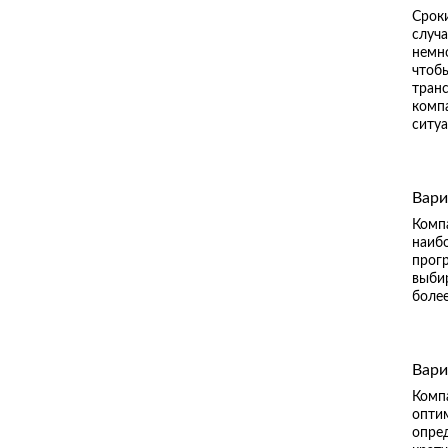
Сроки
случа
немно
чтобы
тран
комп
ситу
Вари
Комп
наибо
прогр
выбир
боле
Вари
Комп
оптим
опред