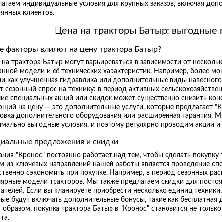
лагаем индивидуальные условия для крупных заказов, включая доп
оянных клиентов.
Цена на тракторы Батыр: выгодные 
е факторы влияют на цену трактора Батыр?
на трактора Батыр могут варьироваться в зависимости от нескольк
анной модели и её технических характеристик. Например, более м
ми как улучшенная гидравлика или дополнительные виды навесного
т сезонный спрос на технику: в период активных сельскохозяйстве
чие специальных акций или скидок может существенно снизить кон
щий на цену — это дополнительные услуги, которые предлагает "К
новка дополнительного оборудования или расширенная гарантия. 
имально выгодные условия, и поэтому регулярно проводим акции и
иальные предложения и скидки
ния "Кронос" постоянно работает над тем, чтобы сделать покупку 
м из ключевых направлений нашей работы является проведение сп
ственно сэкономить при покупке. Например, в период сезонных ра
лярные модели тракторов. Мы также предлагаем скидки для постоя
пателей. Если вы планируете приобрести несколько единиц техник
ые будут включать дополнительные бонусы, такие как бесплатная 
 образом, покупка трактора Батыр в "Кронос" становится не тольк
та.