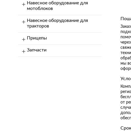
Навесное оборудование для
мотоблоков
Поша
Навесное оборудование для
тракторов
Заказ
подхо
помо
Прицепы
через
свяже
Запчасти
техни
обраб
мы в
оформ
Усло
Компа
реги
беспл
от ре
случ
допол
обесп
Срок