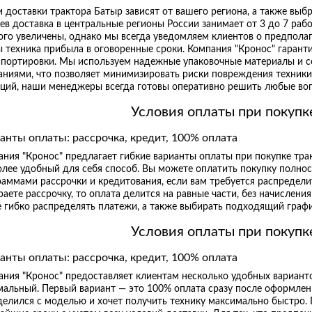
 доставки трактора Батыр зависят от вашего региона, а также вы
ев доставка в центральные регионы России занимает от 3 до 7 раб
го увеличены, однако мы всегда уведомляем клиентов о предполаг
 техника прибыла в оговоренные сроки. Компания "Кронос" гаранти
спортировки. Мы используем надежные упаковочные материалы и 
аниями, что позволяет минимизировать риски повреждения техники
аций, наши менеджеры всегда готовы оперативно решить любые во
Условия оплаты при покупк
анты оплаты: рассрочка, кредит, 100% оплата
ания "Кронос" предлагает гибкие варианты оплаты при покупке тра
лее удобный для себя способ. Вы можете оплатить покупку полнос
аммами рассрочки и кредитования, если вам требуется распредели
аете рассрочку, то оплата делится на равные части, без начислен
е гибко распределять платежи, а также выбирать подходящий графи
Условия оплаты при покупк
анты оплаты: рассрочка, кредит, 100% оплата
ания "Кронос" предоставляет клиентам несколько удобных вариант
альный. Первый вариант — это 100% оплата сразу после оформления
елился с моделью и хочет получить технику максимально быстро. 