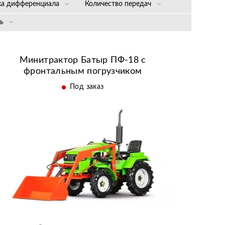
Нет
Дизельный
ка дифференциала
Количество передач
дительная
6 вперёд, 2 назад
ь
овка планетарного
зма заднего моста
л. с.
Минитрактор Батыр ПФ-18 с
фронтальным погрузчиком
Под заказ