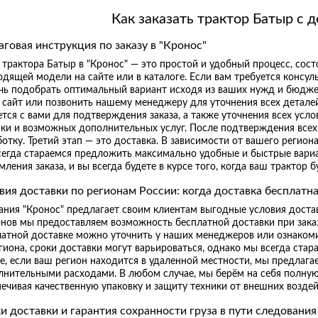
Как заказать трактор Батыр с 
говая инструкция по заказу в "Кронос"
 трактора Батыр в "Кронос" — это простой и удобный процесс, сос
дящей модели на сайте или в каталоге. Если вам требуется консул
чь подобрать оптимальный вариант исходя из ваших нужд и бюдже
 сайт или позвонить нашему менеджеру для уточнения всех детале
тся с вами для подтверждения заказа, а также уточнения всех усл
ки и возможных дополнительных услуг. После подтверждения всех 
отку. Третий этап — это доставка. В зависимости от вашего региона
сегда стараемся предложить максимально удобные и быстрые вариа
ления заказа, и вы всегда будете в курсе того, когда ваш трактор б
вия доставки по регионам России: когда доставка бесплатн
ния "Кронос" предлагает своим клиентам выгодные условия достав
онов мы предоставляем возможность бесплатной доставки при зака
атной доставке можно уточнить у наших менеджеров или ознакомит
гиона, сроки доставки могут варьироваться, однако мы всегда стар
ае, если ваш регион находится в удаленной местности, мы предлаг
нительными расходами. В любом случае, мы берём на себя полную о
ечивая качественную упаковку и защиту техники от внешних воздей
и доставки и гарантия сохранности груза в пути следования