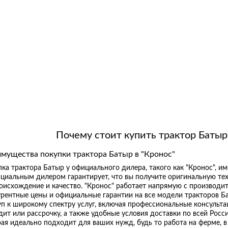
Почему стоит купить трактор Батыр
мущества покупки трактора Батыр в "Кронос"
ка трактора Батыр у официального дилера, такого как "Кронос", и
ициальным дилером гарантирует, что вы получите оригинальную т
оисхождение и качество. "Кронос" работает напрямую с производит
рентные цены и официальные гарантии на все модели тракторов Ба
п к широкому спектру услуг, включая профессиональные консульта
дит или рассрочку, а также удобные условия доставки по всей Рос
ая идеально подходит для ваших нужд, будь то работа на ферме, в