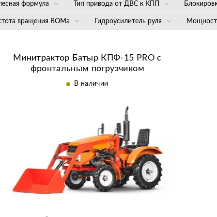
Батыр
Россия
Одноточечная
лесная формула
Тип привода от ДВС к КПП
Блокиров
4 х 2
Ременной
Прину
стота вращения ВОМа
Гидроусилитель руля
Мощност
блокир
механи
1-я передача 580 об/
Нет
До 24 
мин, 2-я передача 900
об/мин, 3-я передача
Минитрактор Батыр КПФ-15 PRO с
1450 об/мин, задняя
передача 435 об/мин
фронтальным погрузчиком
В наличии