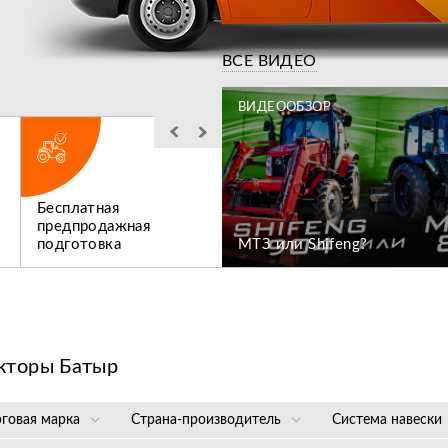
Видео
ВСЕ ВИДЕО
ЗОР
ВИДЕООБЗОР
Бесплатная
Льготное
ен коммунальный
предпродажная
послегарантийное
подготовка
МТЗ или Shifeng?
обслуживание
кторы Батыр
рговая марка
Страна-производитель
Система навески