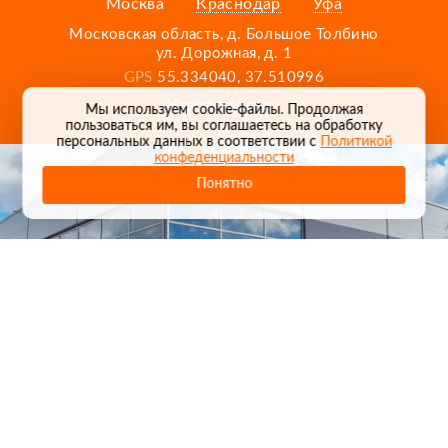
Москва
Краснодар
Уфа
Московская область, д. Большое Толбино
ул. Дорожная, д. 1
GPS
55.334040, 37.510996
Карта проезда
Мы используем cookie-файлы. Продолжая
пользоваться им, вы соглашаетесь на обработку
персональных данных в соответствии с
Политикой
конфеденциальности
Понятно
1
/
24