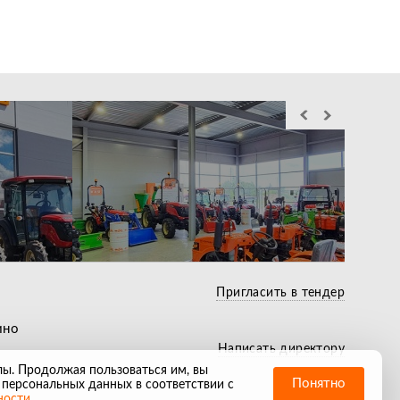
Служба выездного
Лучшие условия по
сервиса действующая
Беспл
кредиту и лизингу
по всей РФ
течен
Пригласить в тендер
ино
Написать директору
лы. Продолжая пользоваться им, вы
Понятно
 персональных данных в соответствии с
ности