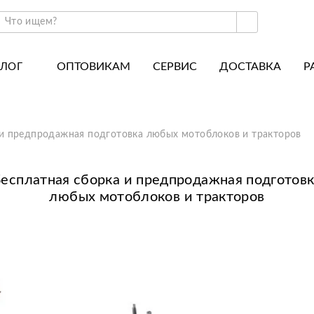
ОПТОВИКАМ
СЕРВИС
ДОСТАВКА
Р
АЛОГ
ракторы и минитракторы
Часто задаваемые вопросы
отоблоки
Почему покупают у нас
 и предпродажная подготовка любых мотоблоков и тракторов
авесное оборудование для тракторов
История
авесное оборудование для мотоблоков
Наши награды
есплатная сборка и предпродажная подготов
любых мотоблоков и тракторов
вигатели
Новости
рицепы
Полезные статьи
апчасти
Отзывы
Вакансии
Гарантия лучшей цены