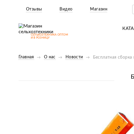
Отзывы
Видео
Магазин
КАТ
СЕЛЬХОЗТЕХНИКА ОПТОМ
Т
И В РОЗНИЦУ
М
Главная
О нас
Новости
Бесплатная сборка
Н
Н
Б
Д
П
З