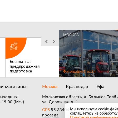
МОСКВА
Бесплатная
Льготное
предпродажная
послегарантийное
подготовка
обслуживание
Фотография
1
из
24
и магазины:
Москва
Краснодар
Уфа
выходных
Московская область, д. Большое Толб
–19:00 (Мск)
ул. Дорожная, д. 1
Мы используем cookie-фай
Карта
GPS
55.334040, 37.510996
•
соглашаетесь на обработку
проезда
Политикой конфеденциаль