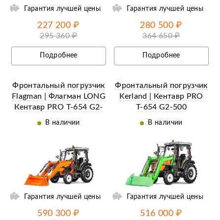
Гарантия лучшей цены
Гарантия лучшей цены
227 200 ₽
280 500 ₽
295 360 ₽
364 650 ₽
Подробнее
Подробнее
Фронтальный погрузчик
Фронтальный погрузчик
Flagman | Флагман LONG
Kerland | Кентавр PRO
Кентавр PRO Т-654 G2-
Т-654 G2-500
500 (челюстной c
(челюстной c
В наличии
В наличии
джойстиком)
джойстиком)
ий
Ещё 7 фотографий
Гарантия лучшей цены
Гарантия лучшей цены
590 300 ₽
516 000 ₽