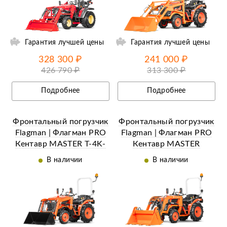
ий
Ещё 8 фотографий
Гарантия лучшей цены
Гарантия лучшей цены
328 300 ₽
241 000 ₽
426 790 ₽
313 300 ₽
Подробнее
Подробнее
Фронтальный погрузчик
Фронтальный погрузчик
Flagman | Флагман PRO
Flagman | Флагман PRO
Кентавр MASTER Т-4K-
Кентавр MASTER
350 (c джойстиком)
Т-5K/344-400
В наличии
В наличии
(челюстной c
джойстиком)
ий
Ещё 12 фотографий