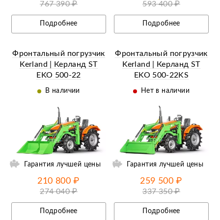
767 390 ₽
593 400 ₽
Подробнее
Подробнее
Фронтальный погрузчик
Фронтальный погрузчик
Kerland | Керланд ST
Kerland | Керланд ST
EKO 500-22
EKO 500-22KS
(челюстной)
В наличии
Нет в наличии
ий
Ещё 16 фотографий
Гарантия лучшей цены
Гарантия лучшей цены
210 800 ₽
259 500 ₽
274 040 ₽
337 350 ₽
Подробнее
Подробнее