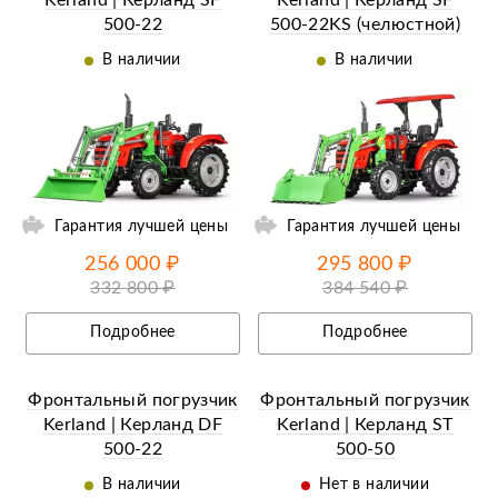
500-22
500-22KS (челюстной)
В наличии
В наличии
ий
Гарантия лучшей цены
Гарантия лучшей цены
256 000 ₽
295 800 ₽
332 800 ₽
384 540 ₽
Подробнее
Подробнее
Фронтальный погрузчик
Фронтальный погрузчик
Kerland | Керланд DF
Kerland | Керланд ST
500-22
500-50
В наличии
Нет в наличии