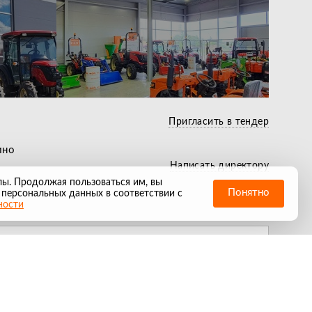
Служба выездного
Лучшие условия по
сервиса действующая
Беспл
кредиту и лизингу
по всей РФ
течен
Пригласить в тендер
ино
Написать директору
лы. Продолжая пользоваться им, вы
Понятно
 персональных данных в соответствии с
ности
не знаем зачем он нам, но и тут мы есть
онфиденциальности
Гарантийная политика