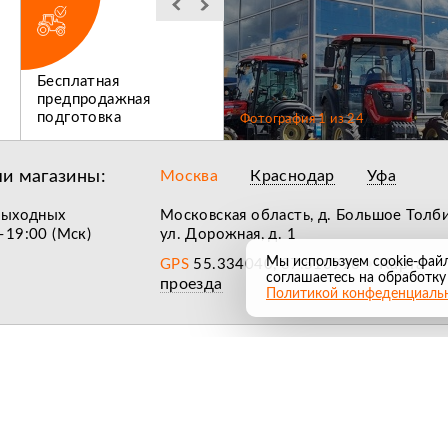
Бесплатная
Льготное
предпродажная
послегарантийное
подготовка
обслуживание
Фотография
1
из
24
и магазины:
Москва
Краснодар
Уфа
выходных
Московская область, д. Большое Толб
–19:00 (Мск)
ул. Дорожная, д. 1
Мы используем cookie-фай
Карта
GPS
55.334040, 37.510996
•
соглашаетесь на обработку
проезда
Политикой конфеденциаль
лучшие обзоры на сельхозтехнику
Согласие на обработку персональных данных
Политика к