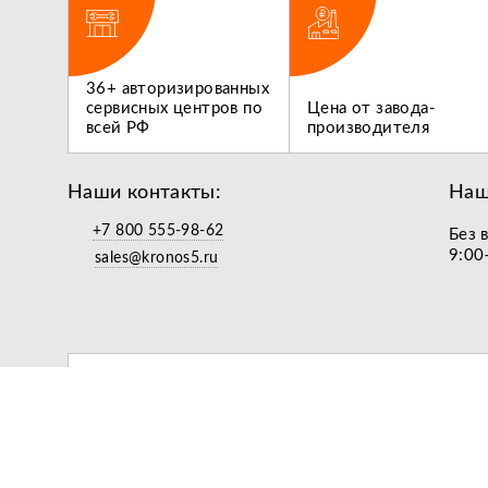
ги,
36+ авторизированных
 не
сервисных центров по
Цена от завода-
всей РФ
производителя
Наши контакты:
Наш
+7 800 555-98-62
Без 
9:00
sales@kronos5.ru
подарок за подписку
© 2026
Кронос
•
Сельхозтехника оптом и в розницу