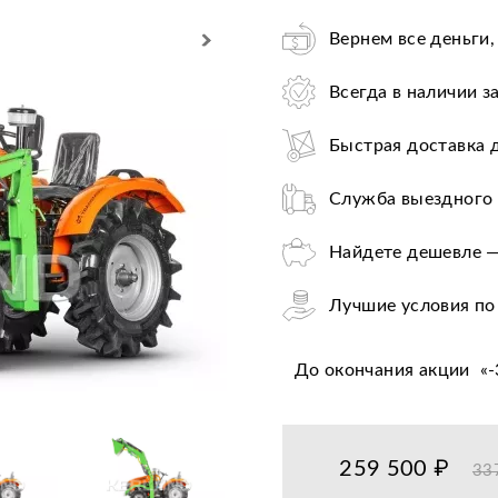
Вернем все деньги,
Всегда в наличии з
Быстрая доставка 
Служба выездного 
Найдете дешевле —
Лучшие условия по
Оплата при получе
До окончания акции
«
-
Цена от завода-пр
36+ авторизирован
259 500 ₽
33