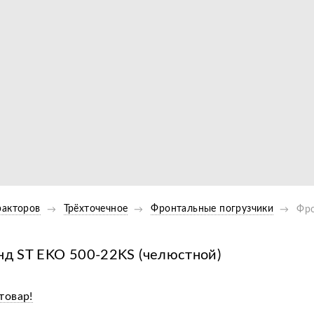
Видео
ракторов
Трёхточечное
Фронтальные погрузчики
Фро
анд ST EKO 500-22KS (челюстной)
товар!