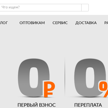
ОПТОВИКАМ
СЕРВИС
ДОСТАВКА
Р
АЛОГ
ракторы и минитракторы
Часто задаваемые вопросы
отоблоки
Почему покупают у нас
авесное оборудование для тракторов
История
авесное оборудование для мотоблоков
Наши награды
вигатели
Новости
рицепы
Полезные статьи
апчасти
Отзывы
Вакансии
Гарантия лучшей цены