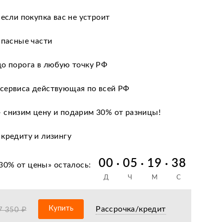
 если покупка вас не устроит
апасные части
до порога в любую точку РФ
сервиса действующая по всей РФ
 снизим цену и подарим 30% от разницы!
 кредиту и лизингу
нии после оформления документов
00
05
19
37
30% от цены
» осталось:
Д
Ч
М
С
оизводителя
ных сервисных центров по всей РФ
Купить
Рассрочка/кредит
7 350 ₽