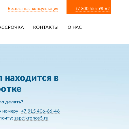
Бесплатная консультация
+7 800 555-98-62
АССРОЧКА
КОНТАКТЫ
О НАС
 находится в
ботке
то делать?
о номеру:
+7 915 406-66-46
почту:
zap@kronos5.ru