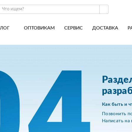
ОПТОВИКАМ
СЕРВИС
ДОСТАВКА
Р
АЛОГ
ракторы и минитракторы
Часто задаваемые вопросы
отоблоки
Почему покупают у нас
авесное оборудование для тракторов
История
авесное оборудование для мотоблоков
Наши награды
Раздел
вигатели
Новости
разра
рицепы
Полезные статьи
Как быть и ч
апчасти
Отзывы
Позвонить п
Вакансии
Написать на 
Гарантия лучшей цены