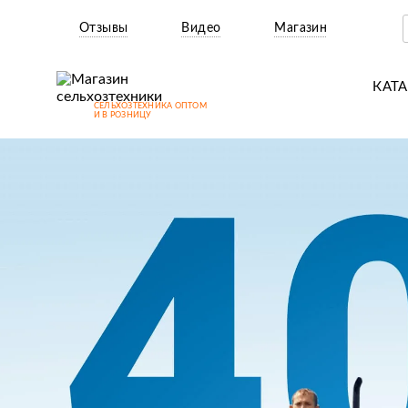
Отзывы
Видео
Магазин
КАТ
СЕЛЬХОЗТЕХНИКА ОПТОМ
Т
И В РОЗНИЦУ
М
Н
Н
Д
П
З