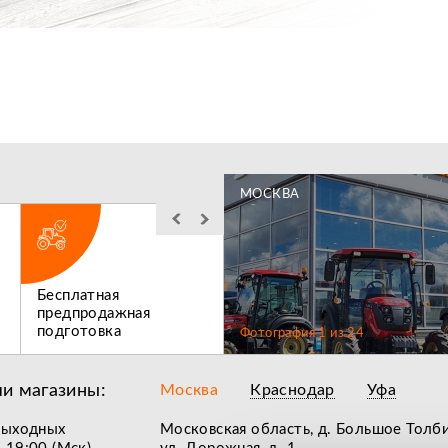
МОСКВА
Бесплатная
Льготное
предпродажная
послегарантийное
подготовка
обслуживание
Фотография
1
из
24
и магазины:
Москва
Краснодар
Уфа
выходных
Московская область, д. Большое Толб