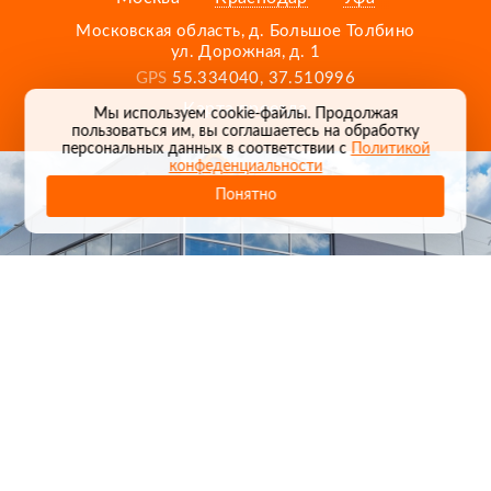
Московская область, д. Большое Толбино
ул. Дорожная, д. 1
GPS
55.334040, 37.510996
Карта проезда
Мы используем cookie-файлы. Продолжая
пользоваться им, вы соглашаетесь на обработку
персональных данных в соответствии с
Политикой
конфеденциальности
Понятно
1
/
24