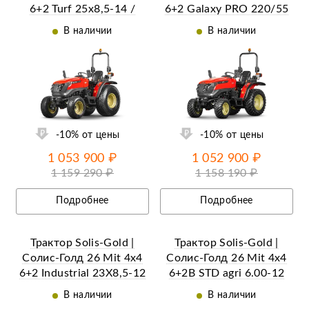
6+2 Turf 25х8,5-14 /
6+2 Galaxy PRO 220/55
13,6х16 (с ПСМ)
R12 / 280/70 R16 (с
В наличии
В наличии
ПСМ)
ий
Ещё 9 фотографий
-10% от цены
-10% от цены
1 053 900 ₽
1 052 900 ₽
1 159 290 ₽
1 158 190 ₽
Подробнее
Подробнее
Трактор Solis-Gold |
Трактор Solis-Gold |
Солис-Голд 26 Mit 4x4
Солис-Голд 26 Mit 4x4
6+2 Industrial 23X8,5-12
6+2B STD agri 6.00-12
/ 33X15,5-16,5 (с ПСМ)
/ 8.3-20 (с ПСМ)
В наличии
В наличии