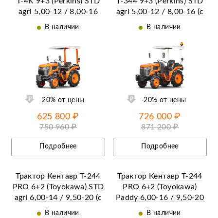
Т-4K 9+3 (Perkins) STD
Т-344 9+3 (Perkins) STD
agri 5,00-12 / 8,00-16
agri 5,00-12 / 8,00-16 (с
ПСМ)
В наличии
В наличии
ии
Ещё 33 фотографии
-20% от цены
-20% от цены
625 800 ₽
726 000 ₽
750 960 ₽
871 200 ₽
Подробнее
Подробнее
Трактор Кентавр Т-244
Трактор Кентавр Т-244
PRO 6+2 (Toyokawa) STD
PRO 6+2 (Toyokawa)
agri 6,00-14 / 9,50-20 (с
Paddy 6,00-16 / 9,50-20
ПСМ)
(с ПСМ)
В наличии
В наличии