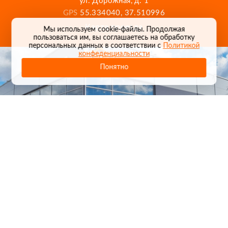
ул. Дорожная, д. 1
GPS
55.334040, 37.510996
Карта проезда
Мы используем cookie-файлы. Продолжая
пользоваться им, вы соглашаетесь на обработку
персональных данных в соответствии с
Политикой
конфеденциальности
Понятно
1
/
24