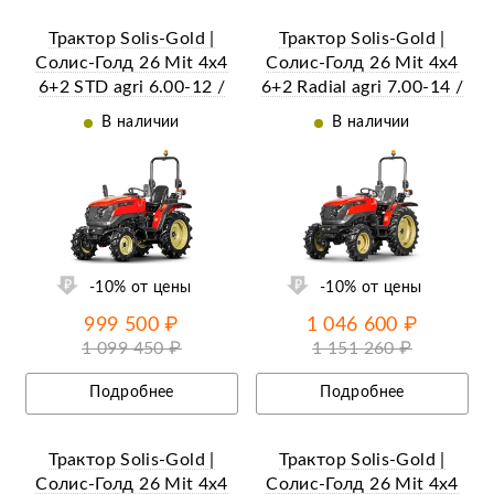
Трактор Solis-Gold |
Трактор Solis-Gold |
Солис-Голд 26 Mit 4x4
Солис-Голд 26 Mit 4x4
6+2 STD agri 6.00-12 /
6+2 Radial agri 7.00-14 /
8.3-20 (с ПСМ)
8.3-24 (с ПСМ)
В наличии
В наличии
ий
Ещё 18 фотографий
-10% от цены
-10% от цены
999 500 ₽
1 046 600 ₽
1 099 450 ₽
1 151 260 ₽
Подробнее
Подробнее
Трактор Solis-Gold |
Трактор Solis-Gold |
Солис-Голд 26 Mit 4x4
Солис-Голд 26 Mit 4x4