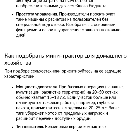
эксплуатации затраты на ГСМ остаются
необременительными для семейного бюджета.
Простота управления.
Производители проектируют
такие машины с расчетом на пользователей без
специальной подготовки. Разобраться с основными
функциями и освоить управление можно за несколько
дней.
Как подобрать мини-трактор для домашнего
хозяйства
При подборе сельхозтехники ориентируйтесь на ее ведущие
характеристики.
Мощность двигателя.
При базовых операциях (вспашке,
культивации, расчистке территории) на 20–50 сотках
обычно хватает 15–18 л.с. Если участок больше или
планируются тяжелые работы, например, глубокая
пахота, присмотритесь к моделям на 20–25 л.с. Запас
тяги убережет мотор от предельных нагрузок и
расширит перечень доступных орудий.
Тип двигателя.
Бензиновые версии компактных