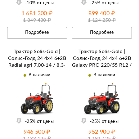
-10% от цены
-25% от цены
1 681 300 ₽
899 400 ₽
1 849 430 ₽
1 124 250 ₽
Подробнее
Подробнее
Трактор Solis-Gold |
Трактор Solis-Gold |
Солис-Голд 24 4x4 6+2B
Солис-Голд 24 4x4 6+2B
Radial agri 7.00-14 / 8.3-
Galaxy PRO 220/55 R12 /
24 (с ПСМ)
280/70 R16 (с ПСМ)
В наличии
В наличии
ий
Ещё 14 фотографий
-25% от цены
-25% от цены
946 500 ₽
952 900 ₽
1 183 125 ₽
1 191 125 ₽