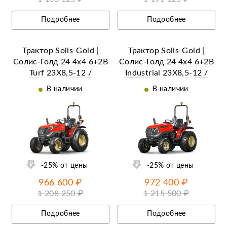
Подробнее
Подробнее
Трактор Solis-Gold |
Трактор Solis-Gold |
Солис-Голд 24 4x4 6+2B
Солис-Голд 24 4x4 6+2B
Turf 23X8,5-12 /
Industrial 23X8,5-12 /
33X15,5-16 (с ПСМ)
33X15,5-16,5 (с ПСМ)
В наличии
В наличии
ий
Ещё 14 фотографий
-25% от цены
-25% от цены
966 600 ₽
972 400 ₽
1 208 250 ₽
1 215 500 ₽
Подробнее
Подробнее