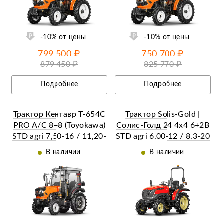
ии
Ещё 24 фотографии
-10% от цены
-10% от цены
799 500 ₽
750 700 ₽
879 450 ₽
825 770 ₽
Подробнее
Подробнее
Трактор Кентавр Т-654С
Трактор Solis-Gold |
PRO A/C 8+8 (Toyokawa)
Солис-Голд 24 4x4 6+2B
STD agri 7,50-16 / 11,20-
STD agri 6.00-12 / 8.3-20
28 (с ПСМ)
(с ПСМ)
В наличии
В наличии
ий
Ещё 22 фотографии