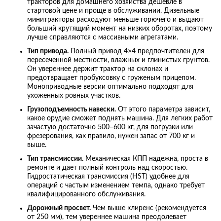
тракторов для домашнего хозяйства дешевле в
стартовой цене и проще в обслуживании. Дизельные
минитракторы расходуют меньше горючего и выдают
больший крутящий момент на низких оборотах, поэтому
лучше справляются с массивными агрегатами.
Тип привода.
Полный привод 4×4 предпочтителен для
пересеченной местности, влажных и глинистых грунтов.
Он увереннее держит трактор на склонах и
предотвращает пробуксовку с груженым прицепом.
Моноприводные версии оптимально подходят для
ухоженных ровных участков.
Грузоподъемность навески.
От этого параметра зависит,
какое орудие сможет поднять машина. Для легких работ
зачастую достаточно 500–600 кг, для погрузки или
фрезерования, как правило, нужен запас от 700 кг и
выше.
Тип трансмиссии.
Механическая КПП надежна, проста в
ремонте и дает полный контроль над скоростью.
Гидростатическая трансмиссия (HST) удобнее для
операций с частым изменением темпа, однако требует
квалифицированного обслуживания.
Дорожный просвет.
Чем выше клиренс (рекомендуется
от 250 мм), тем увереннее машина преодолевает