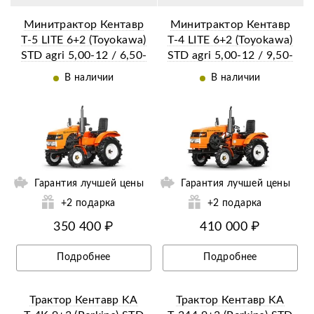
Минитрактор Кентавр
Минитрактор Кентавр
Т-5 LITE 6+2 (Toyokawa)
Т-4 LITE 6+2 (Toyokawa)
STD agri 5,00-12 / 6,50-
STD agri 5,00-12 / 9,50-
16 + (фреза/плуг)
16 + (фреза/плуг)
В наличии
В наличии
ии
Ещё 41 фотография
Гарантия лучшей цены
Гарантия лучшей цены
+2 подарка
+2 подарка
350 400 ₽
410 000 ₽
Подробнее
Подробнее
Трактор Кентавр KA
Трактор Кентавр KA