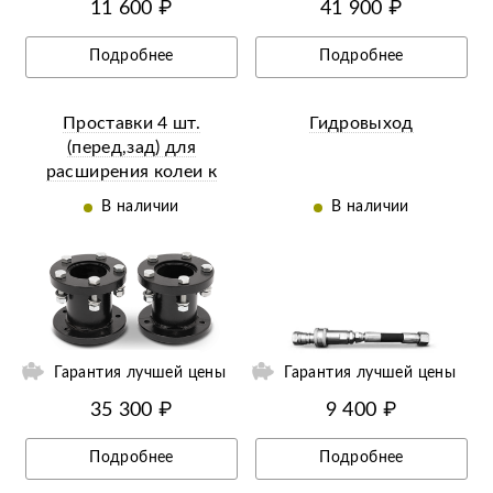
11 600 ₽
41 900 ₽
Подробнее
Подробнее
Проставки 4 шт.
Гидровыход
(перед,зад) для
расширения колеи к
Solis | Солис 26 (6+2 |
В наличии
В наличии
9+9 | HST)
ий
Гарантия лучшей цены
Гарантия лучшей цены
35 300 ₽
9 400 ₽
Подробнее
Подробнее