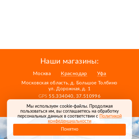
Наши магазины:
Москва
Краснодар
Уфа
Московская область, д. Большое Толбино
ул. Дорожная, д. 1
GPS
55.334040, 37.510996
Карта проезда
Мы используем cookie-файлы. Продолжая
пользоваться им, вы соглашаетесь на обработку
персональных данных в соответствии с
Политикой
конфеденциальности
Понятно