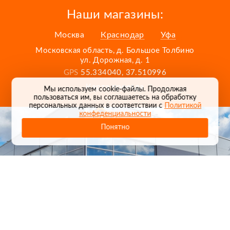
Наши магазины:
Москва
Краснодар
Уфа
Московская область, д. Большое Толбино
ул. Дорожная, д. 1
GPS
55.334040, 37.510996
Карта проезда
Мы используем cookie-файлы. Продолжая
пользоваться им, вы соглашаетесь на обработку
персональных данных в соответствии с
Политикой
конфеденциальности
Понятно