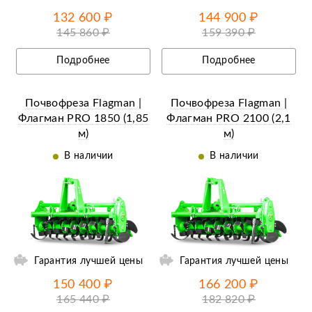
132 600 ₽
144 900 ₽
145 860 ₽
159 390 ₽
Подробнее
Подробнее
Почвофреза Flagman |
Почвофреза Flagman |
Флагман PRO 1850 (1,85
Флагман PRO 2100 (2,1
м)
м)
В наличии
В наличии
ии
Ещё 4 фотографии
Гарантия лучшей цены
Гарантия лучшей цены
150 400 ₽
166 200 ₽
165 440 ₽
182 820 ₽