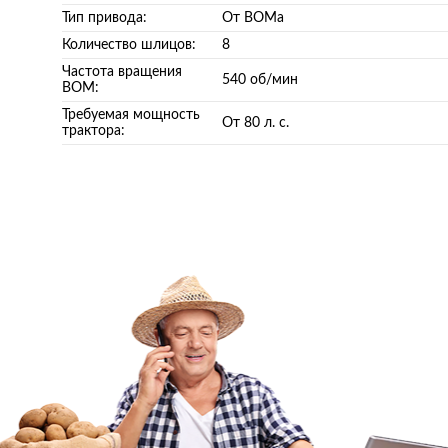
Тип привода:
От ВОМа
Количество шлицов:
8
Частота вращения
540 об/мин
ВОМ:
Требуемая мощность
От 80 л. с.
трактора: