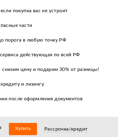
 если покупка вас не устроит
апасные части
до порога в любую точку РФ
сервиса действующая по всей РФ
 снизим цену и подарим 30% от разницы!
 кредиту и лизингу
нии после оформления документов
оизводителя
ных сервисных центров по всей РФ
₽
Купить
Рассрочка/кредит