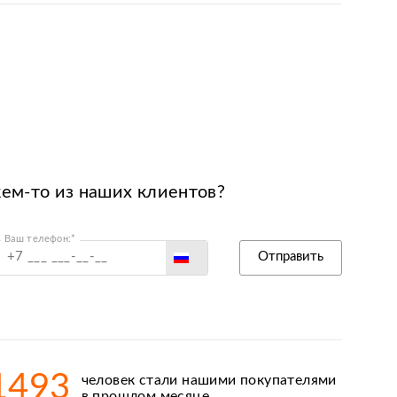
кем-то из наших клиентов?
Ваш телефон:*
Россия
Отправить
Беларусь
Польша
Казахстан
Армения
1493
человек стали нашими покупателями
Киргизия
в прошлом месяце.