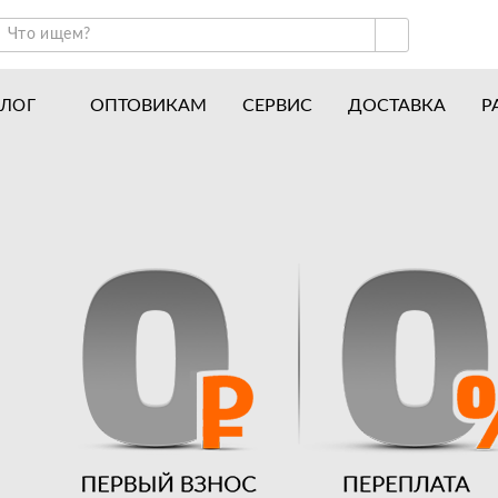
ОПТОВИКАМ
СЕРВИС
ДОСТАВКА
Р
АЛОГ
ракторы и минитракторы
Часто задаваемые вопросы
отоблоки
Почему покупают у нас
авесное оборудование для тракторов
История
авесное оборудование для мотоблоков
Наши награды
вигатели
Новости
рицепы
Полезные статьи
апчасти
Отзывы
Вакансии
Гарантия лучшей цены