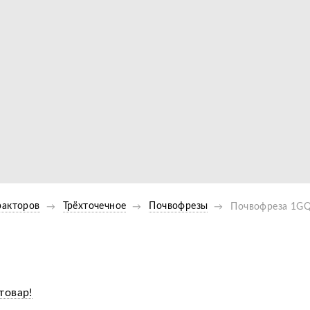
Видео
ракторов
Трёхточечное
Почвофрезы
Почвофреза 1GQ
товар!