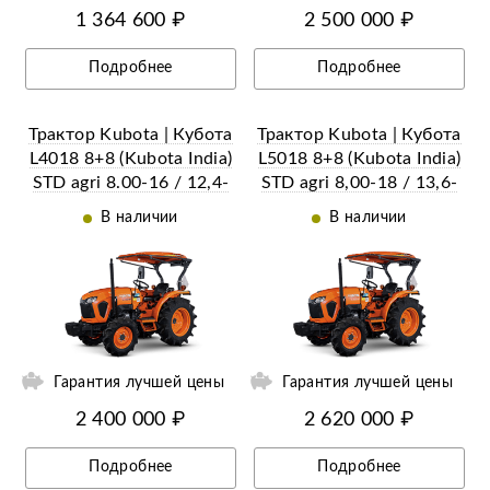
1 364 600 ₽
2 500 000 ₽
Подробнее
Подробнее
Трактор Kubota | Кубота
Трактор Kubota | Кубота
L4018 8+8 (Kubota India)
L5018 8+8 (Kubota India)
STD agri 8.00-16 / 12,4-
STD agri 8,00-18 / 13,6-
24 (с ПСМ)
26 (с ПСМ)
В наличии
В наличии
ии
Ещё 3 фотографии
Гарантия лучшей цены
Гарантия лучшей цены
2 400 000 ₽
2 620 000 ₽
Подробнее
Подробнее