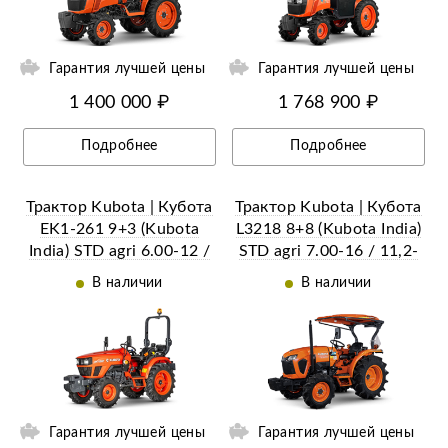
Гарантия лучшей цены
Гарантия лучшей цены
1 400 000 ₽
1 768 900 ₽
Подробнее
Подробнее
Трактор Kubota | Кубота
Трактор Kubota | Кубота
EK1-261 9+3 (Kubota
L3218 8+8 (Kubota India)
India) STD agri 6.00-12 /
STD agri 7.00-16 / 11,2-
8.3-20 (с ПСМ)
24 (с ПСМ)
В наличии
В наличии
ий
Гарантия лучшей цены
Гарантия лучшей цены