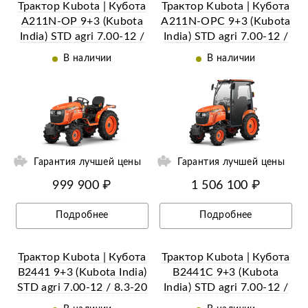
Трактор Kubota | Кубота
Трактор Kubota | Кубота
A211N-OP 9+3 (Kubota
A211N-OPC 9+3 (Kubota
India) STD agri 7.00-12 /
India) STD agri 7.00-12 /
8.3-20 (с ПСМ)
8.3-20 (с ПСМ)
В наличии
В наличии
ий
Ещё 24 фотографии
Гарантия лучшей цены
Гарантия лучшей цены
999 900 ₽
1 506 100 ₽
Подробнее
Подробнее
Трактор Kubota | Кубота
Трактор Kubota | Кубота
B2441 9+3 (Kubota India)
B2441С 9+3 (Kubota
STD agri 7.00-12 / 8.3-20
India) STD agri 7.00-12 /
(с ПСМ)
8.3-20 (с ПСМ)