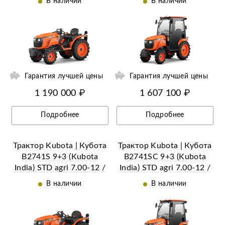
В наличии
В наличии
ии
Ещё 26 фотографий
Гарантия лучшей цены
Гарантия лучшей цены
1 190 000 ₽
1 607 100 ₽
Подробнее
Подробнее
Трактор Kubota | Кубота
Трактор Kubota | Кубота
B2741S 9+3 (Kubota
B2741SС 9+3 (Kubota
India) STD agri 7.00-12 /
India) STD agri 7.00-12 /
8.3-20 (с ПСМ)
8.3-20 (с ПСМ)
В наличии
В наличии
ий
Ещё 18 фотографий