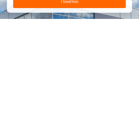
Понятно
1
/
24
СЕЛЬХОЗТЕХНИКА ОПТОМ
И В РОЗНИЦУ
+7 800 555-98-62
sales@kronos5.ru