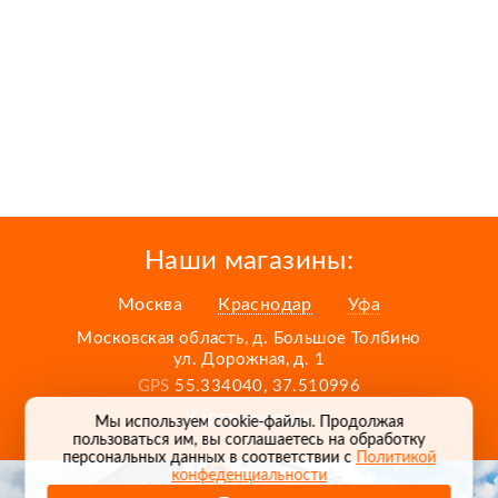
Наши магазины:
Москва
Краснодар
Уфа
Московская область, д. Большое Толбино
ул. Дорожная, д. 1
GPS
55.334040, 37.510996
Карта проезда
Мы используем cookie-файлы. Продолжая
пользоваться им, вы соглашаетесь на обработку
персональных данных в соответствии с
Политикой
конфеденциальности