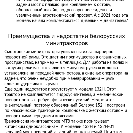
задний мост с плавающим креплением к остову,
обновленный дизайн, подрессоренное сиденье и
увеличенный агротехнический просвет. А с 2021 года эта
модель начала комплектоваться дизельным двигателем/
Преимущества и недостатки белорусских
минитракторов
Сморгонские минитракторы уникальны из-за шарнирно-
поворотной рамы. Это дает им преимущество в ограниченных
пространствах, например — в теплицах. Для работы на полях и
в других режимах это является минусом: рулевая колонка
установлена на передней части остова, а сиденье оператора на
задней, что очень неудобно при маневрировании — руль
сложно удерживать в руках.
Еще один недостаток присутствует у модели 132Н. Этот
трактор не комплектуется гидроусилителем, а механический
поворот остова требует физических усилий. Недостаток
значительный, поэтому обновленный Беларус 152Н построен
по классической тракторной компоновке с жестким остовом и
поворотными передними колесами.
Трансмиссия минитракторов МТЗ также проигрывает
китайским одноклассникам. У моделей 132Н и 132Н-01
ведущий мост передний, а задний подключаемый. При этом