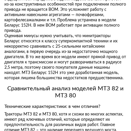
из-за конструктивных особенностей при подключении полного
привода не вращается ВОМ. Это усложняет работу с
активными навесными агрегатами — почвофрезами,
картофелесажалками и т.п. Проблема устранена в модели
Беларус 152Н. В нем ВОМ работает при активации полного
привода.
Оценивая минусы нужно учитывать, что минитракторы
Беларус относятся к классу суперкомпактной техники и их
некорректно сравнивать с 25-сильными китайскими
аналогами, в первую очередь из-за недостаточно мощного
двигателя. В то же время все модели имеют прямой привод от
двигателя к трансмиссии и могут разворачиваться в радиусе
2,5 метра, поэтому своего покупателя данные машины
находят. МТЗ Беларус 152Н это уже доработанная модель,
которая лишена большинства недостатков предшественника.
Сравнительный анализ моделей МТЗ 82 и
МТЗ 80
Технические характеристики: в чем отличия?
Тракторы МТЗ 82 и МТЗ 80, хотя и схожи во многих аспектах,
имеют ряд ключевых отличий, которые определяют их
предпочтительность для различных видов работ. Главное
отличие МТЗ 82 – это наличие переднего ведущего моста,