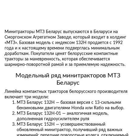
Минитракторы МТЗ Беларус выпускаются в Беларуси на
Сморгонском Агрегатном Заводе, который входит в холдинг
«МТЗ». Базовая модель с индексом 132Н продается с 1992
года и к настоящему времени подверглась минимальным
доработкам. Покупатели ценят белорусские компактные
тракторы за маневренность, которая обеспечивается
шарнирно-поворотной рамой и за приемлемую надежность.
Модельный ряд минитракторов МТЗ
Беларус
Линейка компактных тракторов белорусского производителя
включает три модели:
МТЗ Беларус 132Н — базовая версия с 13-сильными
бензиновыми двигателями Honda или Ratio на выбор.
МТЗ Беларус 132Н-01 — аналогичная модель,
дополненная гидроусилителем руля
МТЗ Беларус 152Н — усовершенствованный
обновленный минитрактор, получивший ряд важных
изменений: передние поворотные колеса, отключаемый