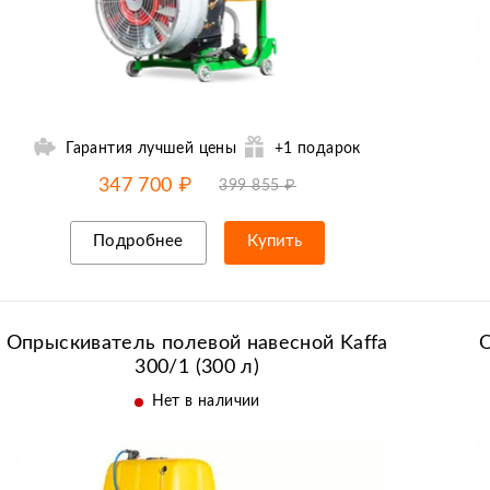
Гарантия лучшей цены
+1 подарок
-15% от цены
до
07.08
347 700 ₽
399 855 ₽
Подробнее
Купить
Рассрочка/кредит
Опрыскиватель полевой навесной Kaffa
О
300/1 (300 л)
Нет в наличии