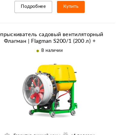
Подробнее
Купить
Рассрочка/кредит
прыскиватель садовый вентиляторный
Флагман | Flagman S200/1 (200 л) +
(кардан 85см/6х6/со сваркой)
В наличии