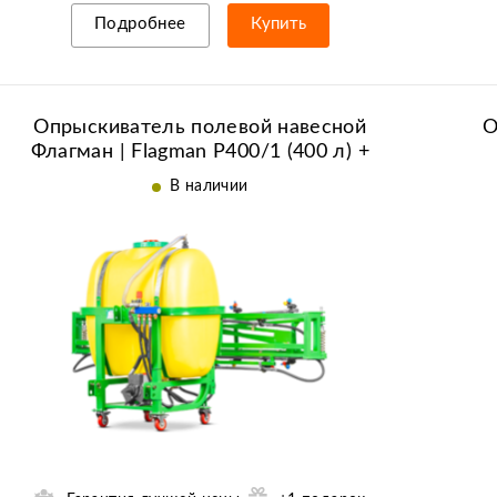
Подробнее
Купить
Рассрочка/кредит
Опрыскиватель полевой навесной
О
Флагман | Flagman P400/1 (400 л) +
(кардан 85см/6х6/со сваркой)
В наличии