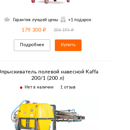
Гарантия лучшей цены
+1 подарок
-15% от цены
до
07.08
179 300 ₽
206 195 ₽
Подробнее
Купить
Рассрочка/кредит
прыскиватель полевой навесной Kaffa
200/1 (200 л)
Нет в наличии
1 отзыв