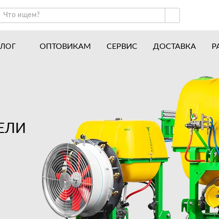
ОПТОВИКАМ
СЕРВИС
ДОСТАВКА
Р
АЛОГ
ракторы и минитракторы
Часто задаваемые вопросы
отоблоки
Почему покупают у нас
авесное оборудование для тракторов
История
авесное оборудование для мотоблоков
Наши награды
ЕЛИ
вигатели
Новости
рицепы
Полезные статьи
апчасти
Отзывы
Вакансии
Гарантия лучшей цены