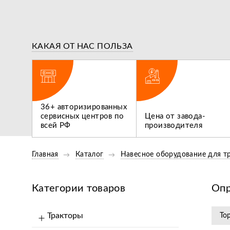
КАКАЯ ОТ НАС ПОЛЬЗА
ВИДЕООБЗОР
ВИДЕООБ
ги,
Обзор Опрыскивателей
36+ авторизированных
 не
Flagman 300/1 И Flagman
сервисных центров по
Цена от завода-
Нам нуж
400/1
всей РФ
производителя
трактор
Главная
Каталог
Навесное оборудование для т
Категории товаров
Опр
Тракторы
То