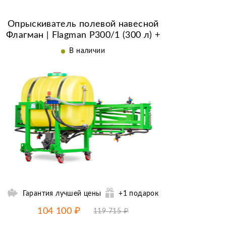
выше
Опрыскиватель полевой навесной
Флагман | Flagman P300/1 (300 л) +
(кардан 85см/6х6/со сваркой)
В наличии
Гарантия лучшей цены
+1 подарок
-15% от цены
до
07.08
104 100 ₽
119 715 ₽