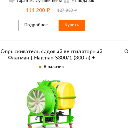
Гарантия лучшей цены
+1 подарок
-15% от цены
до
07.08
111 200 ₽
127 880 ₽
Подробнее
Купить
Рассрочка/кредит
Опрыскиватель садовый вентиляторный
О
Флагман | Flagman S300/1 (300 л) +
(кардан 85см/6х6/со сваркой)
В наличии