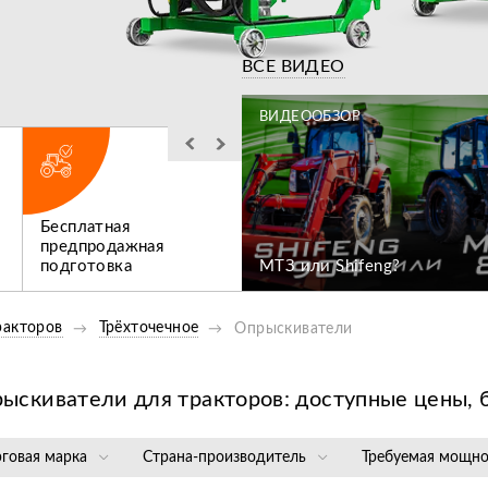
Видео
ВСЕ ВИДЕО
ЗОР
ВИДЕООБЗОР
Бесплатная
Льготное
ен коммунальный
предпродажная
послегарантийное
подготовка
МТЗ или Shifeng?
обслуживание
ракторов
Трёхточечное
Опрыскиватели
ыскиватели для тракторов: доступные цены, 
рговая марка
Страна-производитель
Требуемая мощно