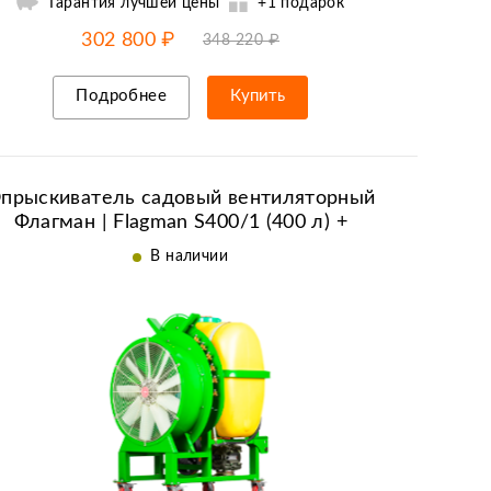
Гарантия лучшей цены
+1 подарок
-15% от цены
до
07.08
302 800 ₽
348 220 ₽
Подробнее
Купить
Рассрочка/кредит
прыскиватель садовый вентиляторный
Флагман | Flagman S400/1 (400 л) +
(кардан 85см/6х6/со сваркой)
В наличии