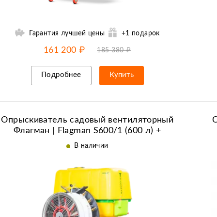
Гарантия лучшей цены
+1 подарок
-15% от цены
до
07.08
161 200 ₽
185 380 ₽
Подробнее
Купить
Рассрочка/кредит
Опрыскиватель садовый вентиляторный
О
Флагман | Flagman S600/1 (600 л) +
(кардан 85см/6х6/со сваркой)
В наличии