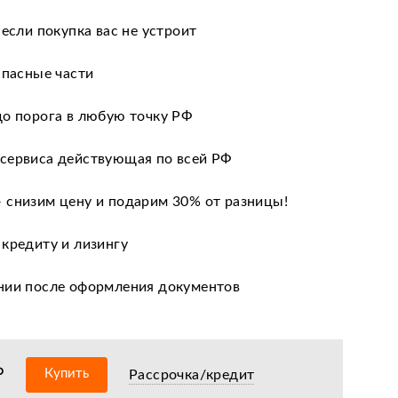
 если покупка вас не устроит
апасные части
до порога в любую точку РФ
сервиса действующая по всей РФ
 снизим цену и подарим 30% от разницы!
 кредиту и лизингу
нии после оформления документов
оизводителя
ных сервисных центров по всей РФ
₽
Купить
Рассрочка/кредит