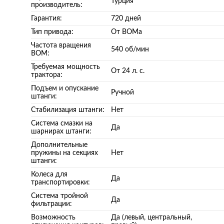
Турция
производитель:
Гарантия:
720 дней
Тип привода:
От ВОМа
Частота вращения
540 об/мин
ВОМ:
Требуемая мощность
От 24 л. с.
трактора:
Подъем и опускание
Ручной
штанги:
Стабилизация штанги:
Нет
Система смазки на
Да
шарнирах штанги:
Дополнительные
пружины на секциях
Нет
штанги:
Колеса для
Да
транспортировки:
Система тройной
Да
фильтрации:
Возможность
Да (левый, центральный,