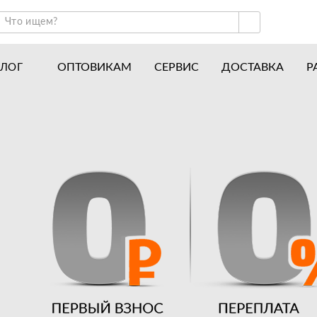
ОПТОВИКАМ
СЕРВИС
ДОСТАВКА
Р
АЛОГ
ракторы и минитракторы
Часто задаваемые вопросы
отоблоки
Почему покупают у нас
авесное оборудование для тракторов
История
авесное оборудование для мотоблоков
Наши награды
вигатели
Новости
рицепы
Полезные статьи
апчасти
Отзывы
Вакансии
Гарантия лучшей цены