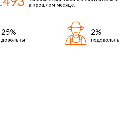
1493
Киргизия
в прошлом месяце.
25%
2%
довольны
недовольны