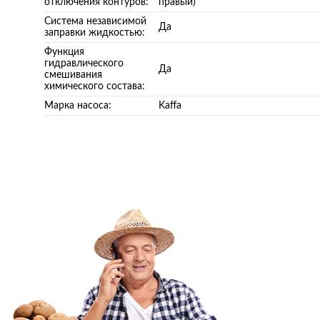
отключения контуров:
правый)
Система независимой
Да
заправки жидкостью:
Функция
гидравлического
Да
смешивания
химического состава:
Марка насоса:
Kaffa