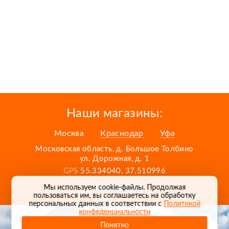
Наши магазины:
Москва
Краснодар
Уфа
Московская область, д. Большое Толбино
ул. Дорожная, д. 1
GPS
55.334040, 37.510996
Карта проезда
Мы используем cookie-файлы. Продолжая
пользоваться им, вы соглашаетесь на обработку
персональных данных в соответствии с
Политикой
конфеденциальности
Понятно