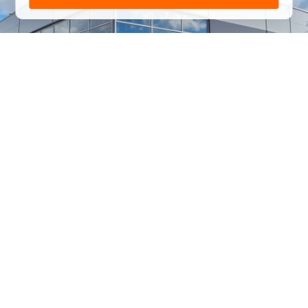
1
/
24
СЕЛЬХОЗТЕХНИКА ОПТОМ
И В РОЗНИЦУ
+7 800 555-98-62
sales@kronos5.ru