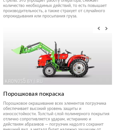
стрелы. Это упрощает работу оператора, снижает
количество необходимых действий, то есть повышает
производительность, а также страхует от случайного
опрокидывания или просыпания груза.
Порошковая покраска
Порошковое окрашивание всех элементов погрузчика
обеспечивает высокий уровень защиты и
износостойкости. Толстый слой полимерного покрытия
отлично сопротивляется ударам, истиранию и
действиям абразивов — погрузчик надолго сохранит
внешний вид, а металл будет надежно защищен от