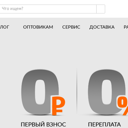
ОПТОВИКАМ
СЕРВИС
ДОСТАВКА
Р
АЛОГ
ракторы и минитракторы
Часто задаваемые вопросы
отоблоки
Почему покупают у нас
авесное оборудование для тракторов
История
авесное оборудование для мотоблоков
Наши награды
вигатели
Новости
рицепы
Полезные статьи
апчасти
Отзывы
Вакансии
Гарантия лучшей цены