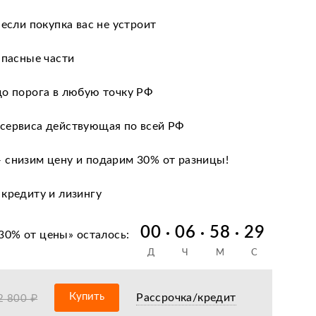
 если покупка вас не устроит
апасные части
до порога в любую точку РФ
сервиса действующая по всей РФ
 снизим цену и подарим 30% от разницы!
 кредиту и лизингу
нии после оформления документов
00
06
58
28
30% от цены
» осталось:
Д
Ч
М
С
оизводителя
ных сервисных центров по всей РФ
Купить
Рассрочка/кредит
2 800 ₽