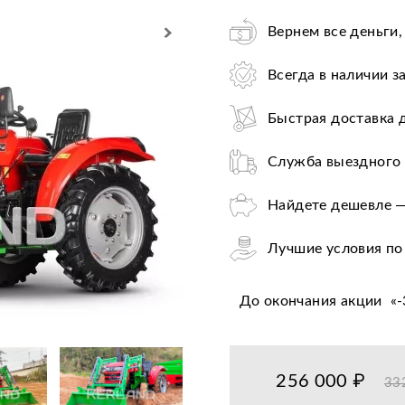
Вернем все деньги,
Всегда в наличии з
Быстрая доставка 
Служба выездного 
Найдете дешевле —
Лучшие условия по
Оплата при получе
До окончания акции
«
-
Цена от завода-пр
36+ авторизирован
256 000 ₽
33