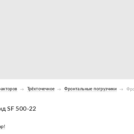
Видео
ракторов
Трёхточечное
Фронтальные погрузчики
Фро
нд SF 500-22
ар!