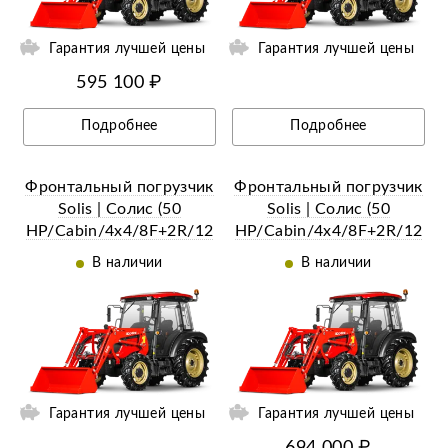
Гарантия лучшей цены
Гарантия лучшей цены
595 100 ₽
Подробнее
Подробнее
Фронтальный погрузчик
Фронтальный погрузчик
Solis | Солис (50
Solis | Солис (50
HP/Cabin/4x4/8F+2R/12
HP/Cabin/4x4/8F+2R/12
F+12) Увеличенный ковш
F+12R) Челюстной ковш
В наличии
В наличии
(3RD std bucket)
(4 in 1 bucket)
ии
Ещё 3 фотографии
Гарантия лучшей цены
Гарантия лучшей цены
694 000 ₽