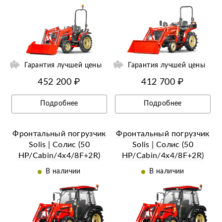
я
Гарантия лучшей цены
Гарантия лучшей цены
452 200 ₽
412 700 ₽
Подробнее
Подробнее
Фронтальный погрузчик
Фронтальный погрузчик
Solis | Солис (50
Solis | Солис (50
HP/Cabin/4x4/8F+2R)
HP/Cabin/4x4/8F+2R)
Увеличенный ковш (3RD
Челюстной ковш (4 in 1
В наличии
В наличии
std bucket)
bucket)
ии
Ещё 3 фотографии