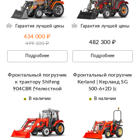
ий
Ещё 14 фотографий
Гарантия лучшей цены
Гарантия лучшей цены
434 000 ₽
482 300 ₽
499 100 ₽
Подробнее
Подробнее
Фронтальный погрузчик
Фронтальный погрузчик
к трактору Shifeng
Kerland | Керланд SG
904СBR (Челюстной
500-6+2D (c
ковш с джойстиком)
джойстиком)
В наличии
В наличии
Ещё 2 фотографии