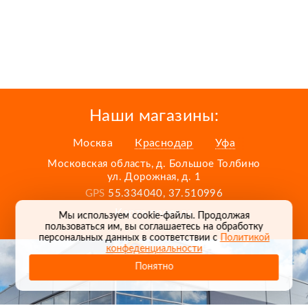
Наши магазины:
Москва
Краснодар
Уфа
Московская область, д. Большое Толбино
ул. Дорожная, д. 1
GPS
55.334040, 37.510996
Карта проезда
Мы используем cookie-файлы. Продолжая
пользоваться им, вы соглашаетесь на обработку
персональных данных в соответствии с
Политикой
конфеденциальности
Понятно