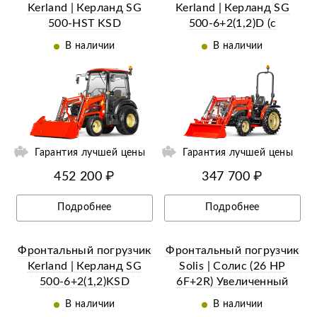
Kerland | Керланд SG
Kerland | Керланд SG
500-HST KSD
500-6+2(1,2)D (c
(челюстной c
джойстиком)
В наличии
В наличии
джойстиком)
Гарантия лучшей цены
Гарантия лучшей цены
452 200 ₽
347 700 ₽
Подробнее
Подробнее
Фронтальный погрузчик
Фронтальный погрузчик
Kerland | Керланд SG
Solis | Солис (26 HP
500-6+2(1,2)KSD
6F+2R) Увеличенный
(челюстной c
ковш (3RD std bucket)
В наличии
В наличии
джойстиком)