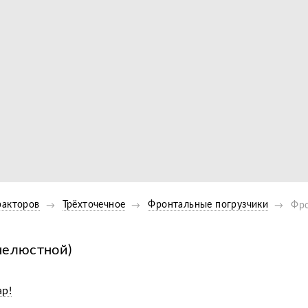
Видео
ракторов
Трёхточечное
Фронтальные погрузчики
Фро
челюстной)
ар!