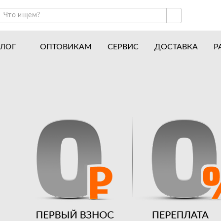
ОПТОВИКАМ
СЕРВИС
ДОСТАВКА
Р
АЛОГ
ракторы и минитракторы
Часто задаваемые вопросы
отоблоки
Почему покупают у нас
авесное оборудование для тракторов
История
авесное оборудование для мотоблоков
Наши награды
вигатели
Новости
рицепы
Полезные статьи
апчасти
Отзывы
Вакансии
Гарантия лучшей цены