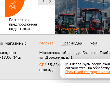
Бесплатная
Льготное
предпродажная
послегарантийное
подготовка
обслуживание
Фотография
1
из
24
и магазины:
Москва
Краснодар
Уфа
выходных
Московская область, д. Большое Толб
–19:00 (Мск)
ул. Дорожная, д. 1
Мы используем cookie-фай
Карта
GPS
55.334040, 37.510996
•
соглашаетесь на обработку
проезда
Политикой конфеденциаль
лучшие обзоры на сельхозтехнику
Согласие на обработку персональных данных
Политика к