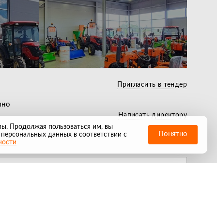
Служба выездного
Лучшие условия по
сервиса действующая
Беспл
кредиту и лизингу
по всей РФ
течен
Пригласить в тендер
ино
Написать директору
лы. Продолжая пользоваться им, вы
Понятно
 персональных данных в соответствии с
ности
не знаем зачем он нам, но и тут мы есть
онфиденциальности
Гарантийная политика