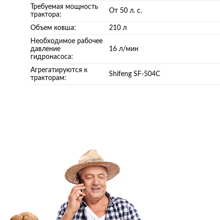
Требуемая мощность
От 50 л. с.
трактора:
Объем ковша:
210 л
Необходимое рабочее
давление
16 л/мин
гидронасоса:
Агрегатируются к
Shifeng SF-504С
тракторам: