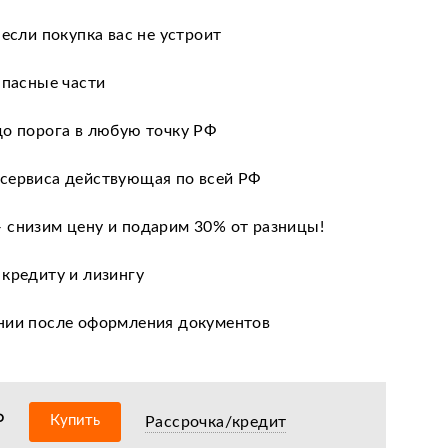
 если покупка вас не устроит
апасные части
до порога в любую точку РФ
сервиса действующая по всей РФ
 снизим цену и подарим 30% от разницы!
 кредиту и лизингу
нии после оформления документов
оизводителя
ных сервисных центров по всей РФ
₽
Купить
Рассрочка/кредит