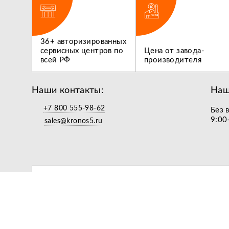
ги,
36+ авторизированных
 не
сервисных центров по
Цена от завода-
всей РФ
производителя
Наши контакты:
Наш
+7 800 555-98-62
Без 
9:00
sales@kronos5.ru
подарок за подписку
© 2026
Кронос
•
Сельхозтехника оптом и в розницу