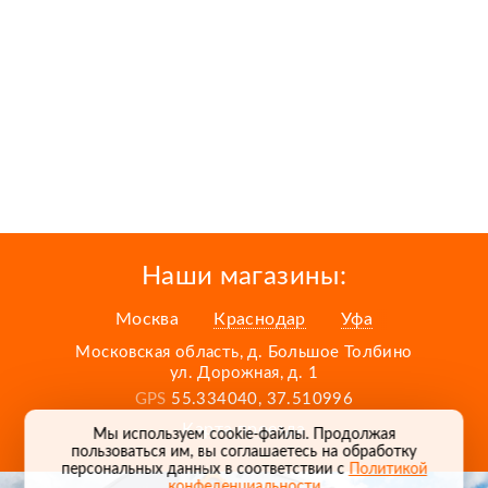
Наши магазины:
Москва
Краснодар
Уфа
Московская область, д. Большое Толбино
ул. Дорожная, д. 1
GPS
55.334040, 37.510996
Карта проезда
Мы используем cookie-файлы. Продолжая
пользоваться им, вы соглашаетесь на обработку
персональных данных в соответствии с
Политикой
конфеденциальности