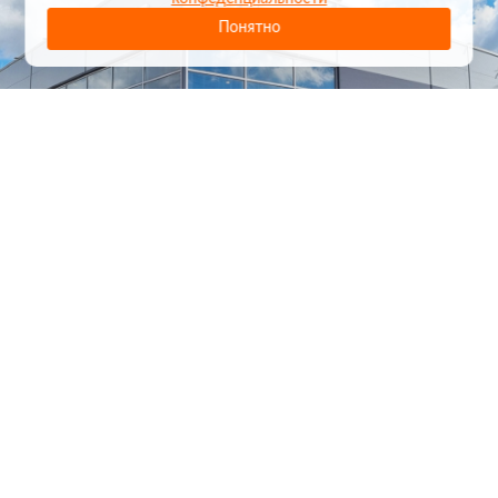
Понятно
1
/
24
СЕЛЬХОЗТЕХНИКА ОПТОМ
И В РОЗНИЦУ
+7 800 555-98-62
sales@kronos5.ru