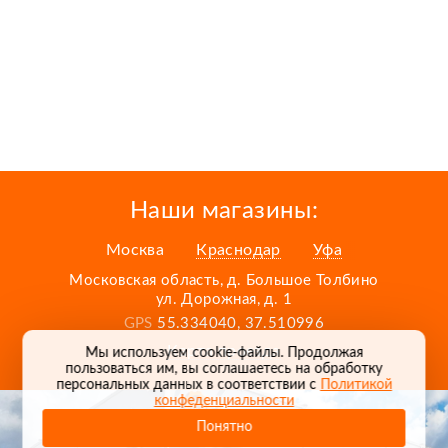
Наши магазины:
Москва
Краснодар
Уфа
Московская область, д. Большое Толбино
ул. Дорожная, д. 1
GPS
55.334040, 37.510996
Карта проезда
Мы используем cookie-файлы. Продолжая
пользоваться им, вы соглашаетесь на обработку
персональных данных в соответствии с
Политикой
конфеденциальности
Понятно