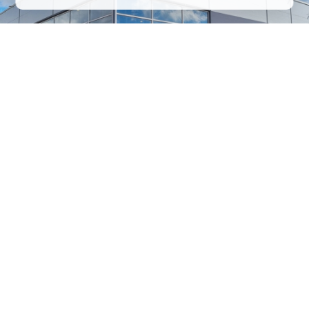
1
/
24
СЕЛЬХОЗТЕХНИКА ОПТОМ
И В РОЗНИЦУ
+7 800 555-98-62
sales@kronos5.ru