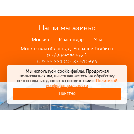
Наши магазины:
Москва
Краснодар
Уфа
Московская область, д. Большое Толбино
ул. Дорожная, д. 1
GPS
55.334040, 37.510996
Карта проезда
Мы используем cookie-файлы. Продолжая
пользоваться им, вы соглашаетесь на обработку
персональных данных в соответствии с
Политикой
конфеденциальности
Понятно