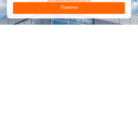
Понятно
1
/
24
СЕЛЬХОЗТЕХНИКА ОПТОМ
И В РОЗНИЦУ
+7 800 555-98-62
sales@kronos5.ru