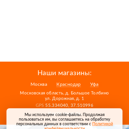
Наши магазины:
Москва
Краснодар
Уфа
Московская область, д. Большое Толбино
ул. Дорожная, д. 1
GPS
55.334040, 37.510996
Карта проезда
Мы используем cookie-файлы. Продолжая
пользоваться им, вы соглашаетесь на обработку
персональных данных в соответствии с
Политикой
конфеденциальности