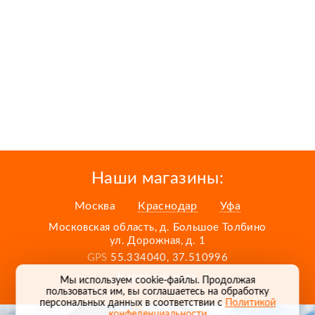
Наши магазины:
Москва
Краснодар
Уфа
Московская область, д. Большое Толбино
ул. Дорожная, д. 1
GPS
55.334040, 37.510996
Карта проезда
Мы используем cookie-файлы. Продолжая
пользоваться им, вы соглашаетесь на обработку
персональных данных в соответствии с
Политикой
конфеденциальности