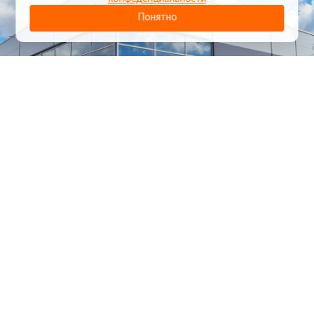
Понятно
1
/
24
СЕЛЬХОЗТЕХНИКА ОПТОМ
И В РОЗНИЦУ
+7 800 555-98-62
sales@kronos5.ru