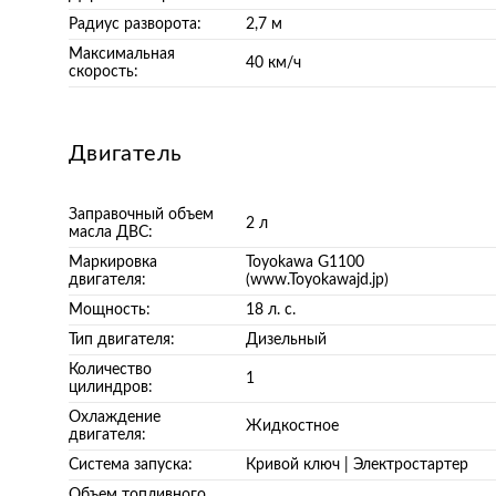
Радиус разворота:
2,7 м
Максимальная
40 км/ч
скорость:
Двигатель
Заправочный объем
2 л
масла ДВС:
Маркировка
Toyokawa G1100
двигателя:
(www.Toyokawajd.jp)
Мощность:
18 л. с.
Тип двигателя:
Дизельный
Количество
1
цилиндров:
Охлаждение
Жидкостное
двигателя:
Система запуска:
Кривой ключ | Электростартер
Объем топливного