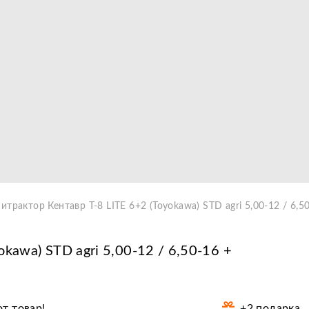
Видео
итрактор Кентавр Т-8 LITE 6+2 (Toyokawa) STD agri 5,00-12 / 6,50
kawa) STD agri 5,00-12 / 6,50-16 +
+2 подарка
т товар!