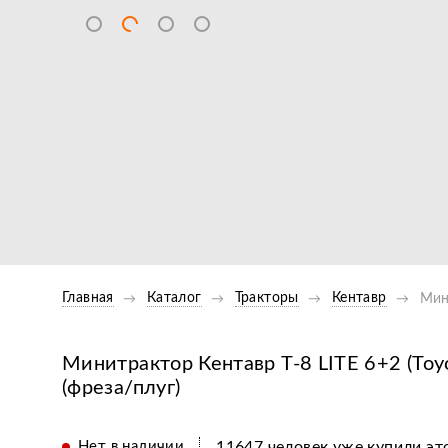
Главная
Каталог
Тракторы
Кентавр
Мин
Минитрактор Кентавр Т-8 LITE 6+2 (Toyo
(фреза/плуг)
Нет в наличии
11647 человек уже купили это