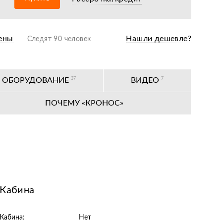
нии после оформления документов
ены
Нашли дешевле?
Следят 90 человек
антийное обслуживание
одажная подготовка
Е ОБОРУДОВАНИЕ
37
ВИДЕО
7
оизводителя
ПОЧЕМУ «КРОНОС»
ных сервисных центров по всей РФ
Кабина
Кабина:
Нет