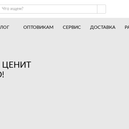
ОПТОВИКАМ
СЕРВИС
ДОСТАВКА
Р
АЛОГ
ракторы и минитракторы
Часто задаваемые вопросы
отоблоки
Почему покупают у нас
авесное оборудование для тракторов
История
О ЦЕНИТ
авесное оборудование для мотоблоков
Наши награды
!
вигатели
Новости
рицепы
Полезные статьи
апчасти
Отзывы
Вакансии
Гарантия лучшей цены