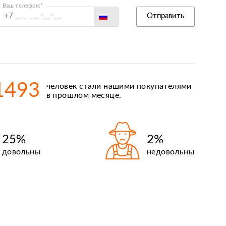
Ваш телефон:*
Россия
Отправить
Беларусь
Польша
Казахстан
Армения
1493
человек стали нашими покупателями
Киргизия
в прошлом месяце.
25%
2%
довольны
недовольны