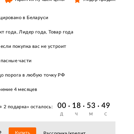
цировано в Беларуси
т года, Лидер года, Товар года
 если покупка вас не устроит
апасные части
до порога в любую точку РФ
чение 4 месяцев
сервиса действующая по всей РФ
00
18
53
48
+ 2 подарка
» осталось:
Д
Ч
М
С
 снизим цену и подарим 30% от разницы!
 кредиту и лизингу
₽
Купить
Рассрочка/кредит