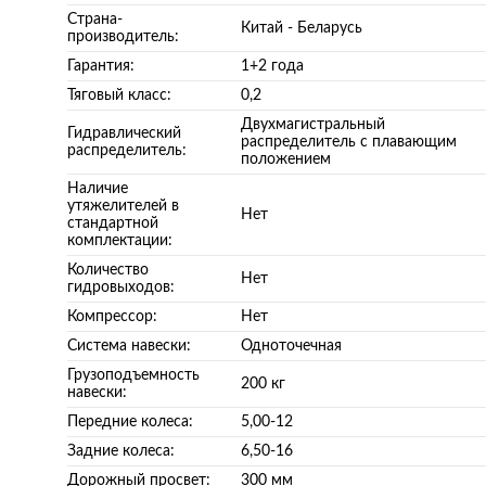
Страна-
Китай - Беларусь
производитель:
Гарантия:
1+2 года
Тяговый класс:
0,2
Двухмагистральный
Гидравлический
распределитель с плавающим
распределитель:
положением
Наличие
утяжелителей в
Нет
стандартной
комплектации:
Количество
Нет
гидровыходов:
Компрессор:
Нет
Система навески:
Одноточечная
Грузоподъемность
200 кг
навески:
Передние колеса:
5,00-12
Задние колеса:
6,50-16
Дорожный просвет:
300 мм