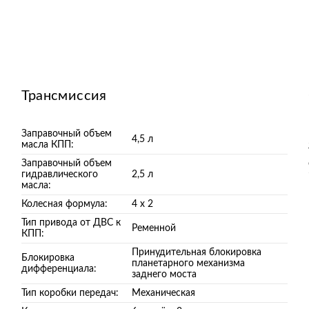
Трансмиссия
Заправочный объем
4,5 л
масла КПП:
Заправочный объем
гидравлического
2,5 л
масла:
Колесная формула:
4 х 2
Тип привода от ДВС к
Ременной
КПП:
Принудительная блокировка
Блокировка
планетарного механизма
дифференциала:
заднего моста
Тип коробки передач:
Механическая