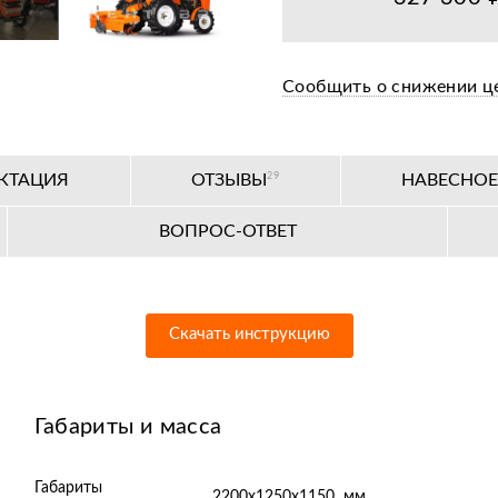
Оплата при получе
Сообщить о снижении ц
Льготное послегар
Бесплатная предпр
КТАЦИЯ
ОТЗЫВЫ
29
НАВЕСНО
Цена от завода-пр
ВОПРОС-ОТВЕТ
36+ авторизирован
Скачать инструкцию
Габариты и масса
Габариты
2200х1250х1150 мм