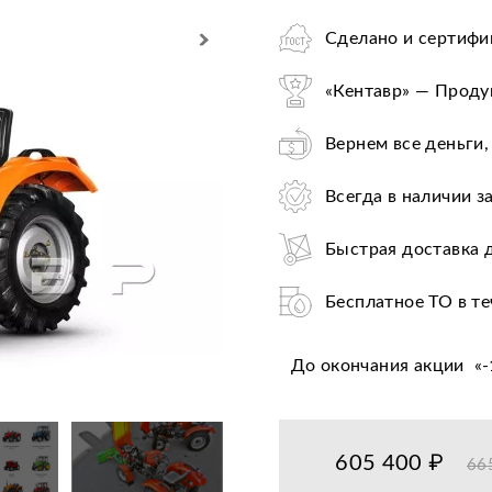
Сделано и сертифи
«Кентавр» — Продук
Вернем все деньги,
Всегда в наличии з
Быстрая доставка 
Бесплатное ТО в те
Служба выездного 
До окончания акции
«
-
Найдете дешевле —
Лучшие условия по
605 400 ₽
66