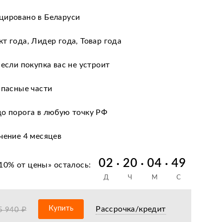
цировано в Беларуси
т года, Лидер года, Товар года
 если покупка вас не устроит
апасные части
до порога в любую точку РФ
чение 4 месяцев
сервиса действующая по всей РФ
02
20
04
48
10% от цены
» осталось:
Д
Ч
М
С
 снизим цену и подарим 30% от разницы!
 кредиту и лизингу
Купить
Рассрочка/кредит
5 940 ₽