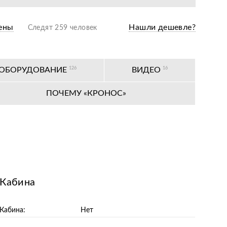
нии после оформления документов
ены
Нашли дешевле?
Следят 259 человек
антийное обслуживание
одажная подготовка
 ОБОРУДОВАНИЕ
126
ВИДЕО
16
оизводителя
ПОЧЕМУ «КРОНОС»
ных сервисных центров по всей РФ
Кабина
Кабина:
Нет