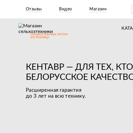
Отзывы
Видео
Магазин
КАТ
СЕЛЬХОЗТЕХНИКА ОПТОМ
Т
И В РОЗНИЦУ
М
Н
КЕНТАВР — ДЛЯ ТЕХ, КТ
Н
БЕЛОРУCCКОЕ КАЧЕСТВО
Д
Расширенная гарантия
П
до 3 лет на всю технику.
З