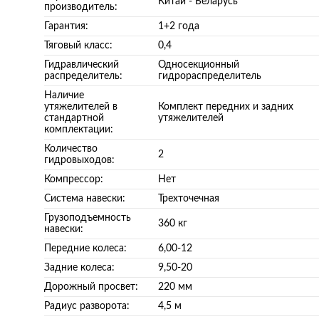
Китай - Беларусь
производитель:
Гарантия:
1+2 года
Тяговый класс:
0,4
Гидравлический
Односекционный
распределитель:
гидрораспределитель
Наличие
утяжелителей в
Комплект передних и задних
стандартной
утяжелителей
комплектации:
Количество
2
гидровыходов:
Компрессор:
Нет
Система навески:
Трехточечная
Грузоподъемность
360 кг
навески:
Передние колеса:
6,00-12
Задние колеса:
9,50-20
Дорожный просвет:
220 мм
Радиус разворота:
4,5 м