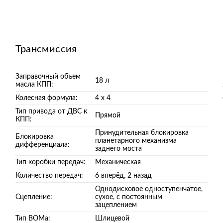
Трансмиссия
Заправочный объем
18 л
масла КПП:
Колесная формула:
4 х 4
Тип привода от ДВС к
Прямой
КПП:
Принудительная блокировка
Блокировка
планетарного механизма
дифференциала:
заднего моста
Тип коробки передач:
Механическая
Количество передач:
6 вперёд, 2 назад
Однодисковое одноступенчатое,
Сцепление:
сухое, с постоянным
зацеплением
Тип ВОМа:
Шлицевой