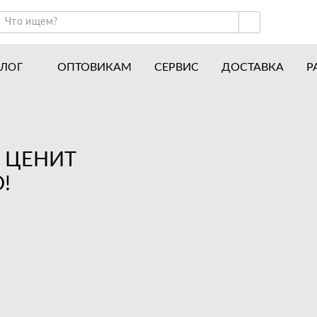
ОПТОВИКАМ
СЕРВИС
ДОСТАВКА
Р
АЛОГ
ракторы и минитракторы
Часто задаваемые вопросы
отоблоки
Почему покупают у нас
авесное оборудование для тракторов
История
О ЦЕНИТ
авесное оборудование для мотоблоков
Наши награды
!
вигатели
Новости
рицепы
Полезные статьи
апчасти
Отзывы
Вакансии
Гарантия лучшей цены