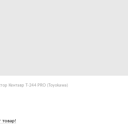
Видео
ктор Кентавр Т-244 PRO (Toyokawa)
 товар!