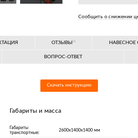
Оплата при получе
Сообщить о снижении ц
Льготное послегар
Бесплатная предпр
КТАЦИЯ
ОТЗЫВЫ
16
НАВЕСНОЕ
Цена от завода-пр
ВОПРОС-ОТВЕТ
36+ авторизирован
Скачать инструкцию
Габариты и масса
Габариты
2600х1400х1400 мм
транспортные: