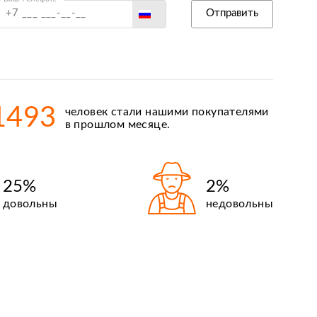
Россия
Отправить
Беларусь
Польша
Казахстан
Армения
1493
человек стали нашими покупателями
Киргизия
в прошлом месяце.
25%
2%
довольны
недовольны