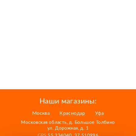
Наши магазины:
Москва
Краснодар
Уфа
Московская область, д. Большое Толбино
ул. Дорожная, д. 1
GPS
55.334040, 37.510996