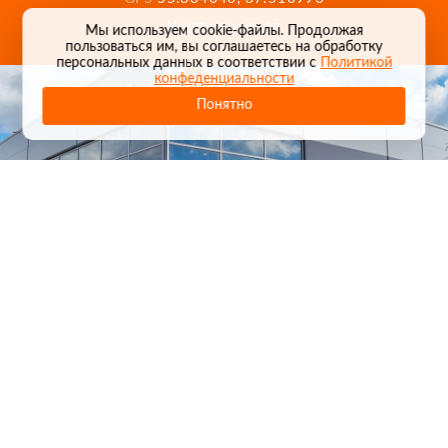
Карта проезда
Мы используем cookie-файлы. Продолжая
пользоваться им, вы соглашаетесь на обработку
персональных данных в соответствии с
Политикой
конфеденциальности
Понятно
1
/
24
СЕЛЬХОЗТЕХНИКА ОПТОМ
И В РОЗНИЦУ