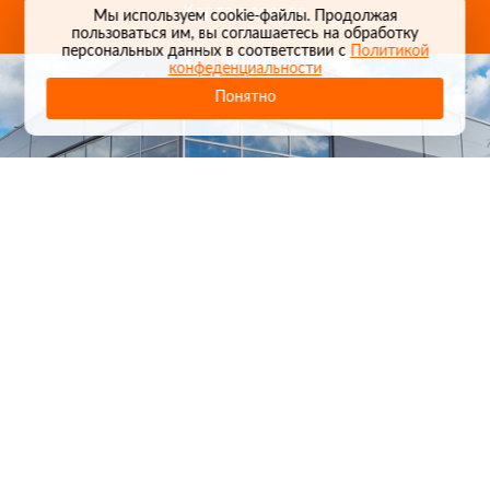
Карта проезда
Мы используем cookie-файлы. Продолжая
пользоваться им, вы соглашаетесь на обработку
персональных данных в соответствии с
Политикой
конфеденциальности
Понятно
1
/
24
СЕЛЬХОЗТЕХНИКА ОПТОМ
И В РОЗНИЦУ