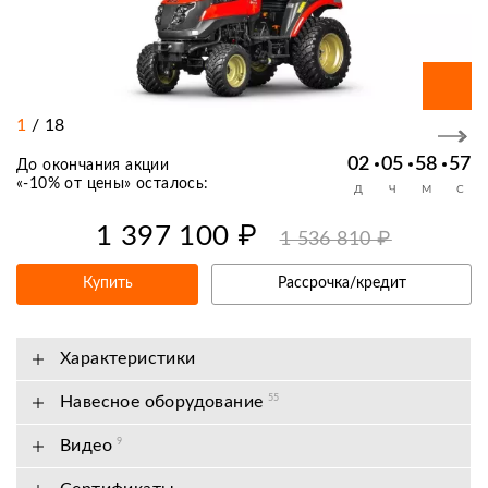
1
/
18
02
05
58
57
До окончания акции
«
-10% от цены
» осталось:
Д
Ч
М
С
1 397 100 ₽
1 536 810 ₽
Купить
Рассрочка/кредит
Характеристики
Навесное оборудование
55
Видео
9