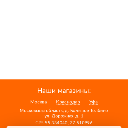
Наши магазины:
Москва
Краснодар
Уфа
Московская область, д. Большое Толбино
ул. Дорожная, д. 1
GPS
55.334040, 37.510996