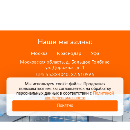
Наши магазины:
Москва
Краснодар
Уфа
Московская область, д. Большое Толбино
ул. Дорожная, д. 1
GPS
55.334040, 37.510996
Карта проезда
Мы используем cookie-файлы. Продолжая
пользоваться им, вы соглашаетесь на обработку
персональных данных в соответствии с
Политикой
конфеденциальности
Понятно