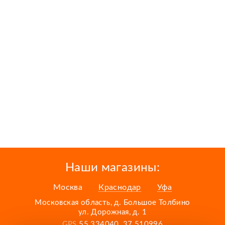
Наши магазины:
Москва
Краснодар
Уфа
Московская область, д. Большое Толбино
ул. Дорожная, д. 1
GPS
55.334040, 37.510996