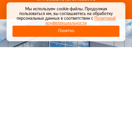
Карта проезда
Мы используем cookie-файлы. Продолжая
пользоваться им, вы соглашаетесь на обработку
персональных данных в соответствии с
Политикой
конфеденциальности
Понятно
1
/
24
СЕЛЬХОЗТЕХНИКА ОПТОМ
И В РОЗНИЦУ