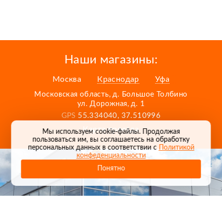
Наши магазины:
Москва
Краснодар
Уфа
Московская область, д. Большое Толбино
ул. Дорожная, д. 1
GPS
55.334040, 37.510996
Карта проезда
Мы используем cookie-файлы. Продолжая
пользоваться им, вы соглашаетесь на обработку
персональных данных в соответствии с
Политикой
конфеденциальности
Понятно