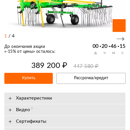
1
/
4
00
20
46
15
До окончания акции
«
-15% от цены
» осталось:
Д
Ч
М
С
389 200 ₽
447 580 ₽
Купить
Рассрочка/кредит
Характеристики
Видео
3
Сертификаты