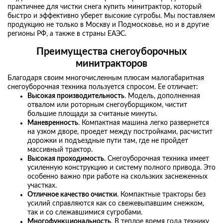
практичнее для чистки снега купить минитрактор, который
быстро и эффективно уберет высокие сугробы. Мы поставляем
продукцию не только в Москву и Подмосковье, но и в другие
регионы РФ, а также в страны ЕАЭС.
Преимущества снегоуборочных
минитракторов
Благодаря своим многочисленным плюсам малогабаритная
снегоуборочная техника пользуется спросом. Ее отличает:
Высокая производительность
. Модель, дополненная
отвалом или роторным снегоуборщиком, чистит
большие площади за считаные минуты.
Маневренность
. Компактная машина легко развернется
на узком дворе, проедет между постройками, расчистит
дорожки и подъездные пути там, где не пройдет
массивный трактор.
Высокая проходимость
. Снегоуборочная техника имеет
усиленную конструкцию и систему полного привода. Это
особенно важно при работе на скользких заснеженных
участках.
Отличное качество очистки
. Компактные тракторы без
усилий справляются как со свежевыпавшим снежком,
так и со слежавшимися сугробами.
Многофункциональность
. В теплое время года технику