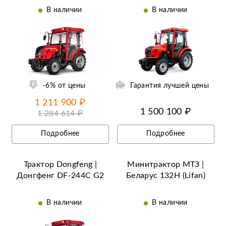
244
В наличии
В наличии
ий
-6% от цены
Гарантия лучшей цены
1 211 900 ₽
1 500 100 ₽
1 284 614 ₽
Подробнее
Подробнее
Трактор Dongfeng |
Минитрактор МТЗ |
Донгфенг DF-244С G2
Беларус 132H (Lifan)
В наличии
В наличии