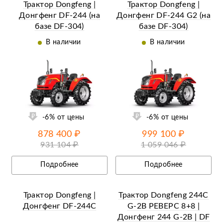
Трактор Dongfeng |
Трактор Dongfeng |
Донгфенг DF-244 (на
Донгфенг DF-244 G2 (на
базе DF-304)
базе DF-304)
В наличии
В наличии
ий
Ещё 35 фотографий
-6% от цены
-6% от цены
878 400 ₽
999 100 ₽
931 104 ₽
1 059 046 ₽
Подробнее
Подробнее
Трактор Dongfeng |
Трактор Dongfeng 244С
Донгфенг DF-244С
G-2B РЕВЕРС 8+8 |
Донгфенг 244 G-2B | DF