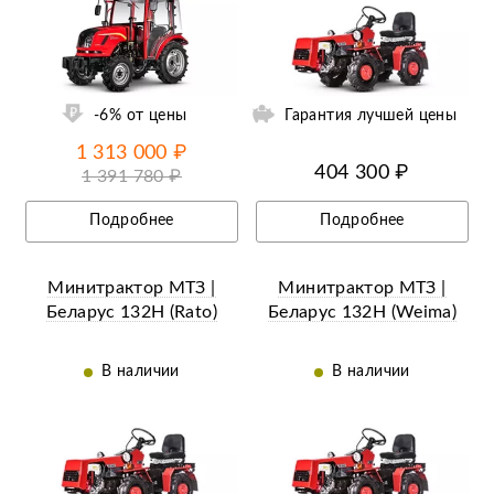
ий
Ещё 12 фотографий
-6% от цены
Гарантия лучшей цены
1 313 000 ₽
404 300 ₽
1 391 780 ₽
Подробнее
Подробнее
Минитрактор МТЗ |
Минитрактор МТЗ |
Беларус 132H (Rato)
Беларус 132H (Weima)
В наличии
В наличии
ий
Ещё 12 фотографий