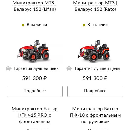
Минитрактор МТЗ |
Минитрактор МТЗ |
Беларус 152 (Lifan)
Беларус 152 (Rato)
В наличии
В наличии
ий
Ещё 11 фотографий
Гарантия лучшей цены
Гарантия лучшей цены
591 300 ₽
591 300 ₽
Подробнее
Подробнее
Минитрактор Батыр
Минитрактор Батыр
КПФ-15 PRO с
ПФ-18 с фронтальным
фронтальным
погрузчиком
погрузчиком