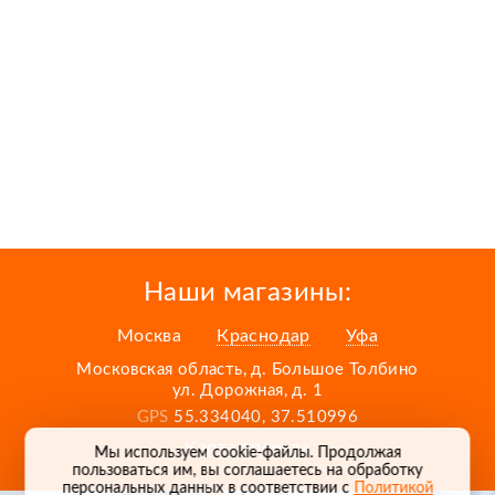
Наши магазины:
Москва
Краснодар
Уфа
Московская область, д. Большое Толбино
ул. Дорожная, д. 1
GPS
55.334040, 37.510996
Карта проезда
Мы используем cookie-файлы. Продолжая
пользоваться им, вы соглашаетесь на обработку
персональных данных в соответствии с
Политикой