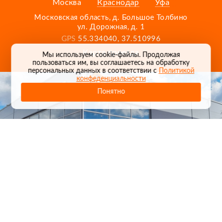
Москва
Краснодар
Уфа
Московская область, д. Большое Толбино
ул. Дорожная, д. 1
GPS
55.334040, 37.510996
Карта проезда
Мы используем cookie-файлы. Продолжая
пользоваться им, вы соглашаетесь на обработку
персональных данных в соответствии с
Политикой
конфеденциальности
Понятно
1
/
24