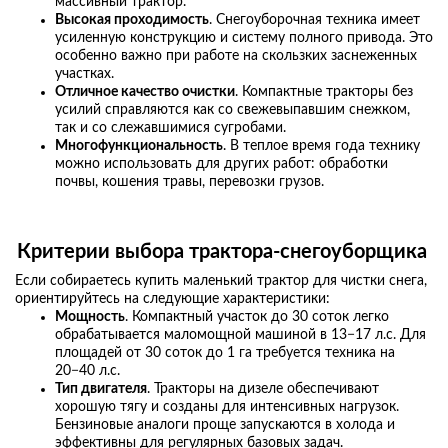
массивный трактор.
Высокая проходимость
. Снегоуборочная техника имеет
усиленную конструкцию и систему полного привода. Это
особенно важно при работе на скользких заснеженных
участках.
Отличное качество очистки
. Компактные тракторы без
усилий справляются как со свежевыпавшим снежком,
так и со слежавшимися сугробами.
Многофункциональность
. В теплое время года технику
можно использовать для других работ: обработки
почвы, кошения травы, перевозки грузов.
Критерии выбора трактора-снегоуборщика
Если собираетесь купить маленький трактор для чистки снега,
ориентируйтесь на следующие характеристики:
Мощность
. Компактный участок до 30 соток легко
обрабатывается маломощной машиной в 13−17 л.с. Для
площадей от 30 соток до 1 га требуется техника на
20−40 л.с.
Тип двигателя
. Тракторы на дизеле обеспечивают
хорошую тягу и созданы для интенсивных нагрузок.
Бензиновые аналоги проще запускаются в холода и
эффективны для регулярных базовых задач.