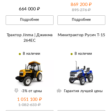
869 200 ₽
664 000 ₽
895 276 ₽
Подробнее
Подробнее
Трактор Jinma | Джинма
Минитрактор Русич Т-15
264EC
В наличии
В наличии
ий
Ещё 1 фотография
-3% от цены
Гарантия лучшей цены
1 051 100 ₽
1 082 633 ₽