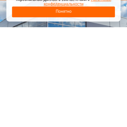
конфеденциальности
Понятно
1
/
24
СЕЛЬХОЗТЕХНИКА ОПТОМ
И В РОЗНИЦУ