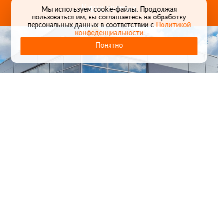
Карта проезда
Мы используем cookie-файлы. Продолжая
пользоваться им, вы соглашаетесь на обработку
персональных данных в соответствии с
Политикой
конфеденциальности
Понятно
1
/
24
СЕЛЬХОЗТЕХНИКА ОПТОМ
И В РОЗНИЦУ