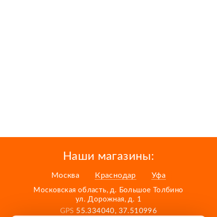
Наши магазины:
Москва
Краснодар
Уфа
Московская область, д. Большое Толбино
ул. Дорожная, д. 1
GPS
55.334040, 37.510996