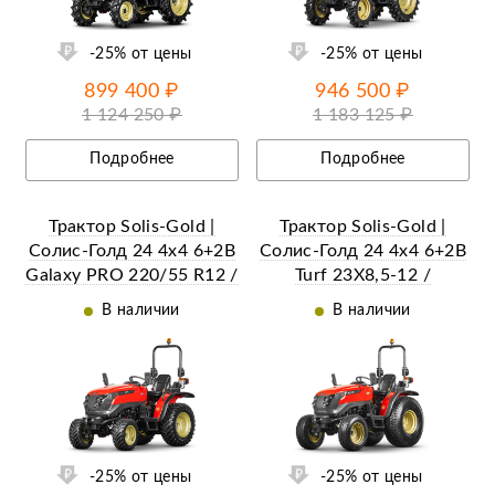
-25% от цены
-25% от цены
899 400 ₽
946 500 ₽
1 124 250 ₽
1 183 125 ₽
Подробнее
Подробнее
Трактор Solis-Gold |
Трактор Solis-Gold |
Солис-Голд 24 4x4 6+2B
Солис-Голд 24 4x4 6+2B
Galaxy PRO 220/55 R12 /
Turf 23X8,5-12 /
280/70 R16 (с ПСМ)
33X15,5-16 (с ПСМ)
В наличии
В наличии
ий
Ещё 13 фотографий
-25% от цены
-25% от цены