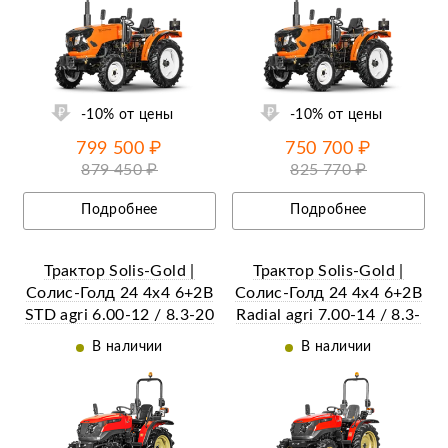
ии
Ещё 24 фотографии
-10% от цены
-10% от цены
799 500 ₽
750 700 ₽
879 450 ₽
825 770 ₽
Подробнее
Подробнее
Трактор Solis-Gold |
Трактор Solis-Gold |
Солис-Голд 24 4x4 6+2B
Солис-Голд 24 4x4 6+2B
STD agri 6.00-12 / 8.3-20
Radial agri 7.00-14 / 8.3-
(с ПСМ)
24 (с ПСМ)
В наличии
В наличии
ии
Ещё 17 фотографий