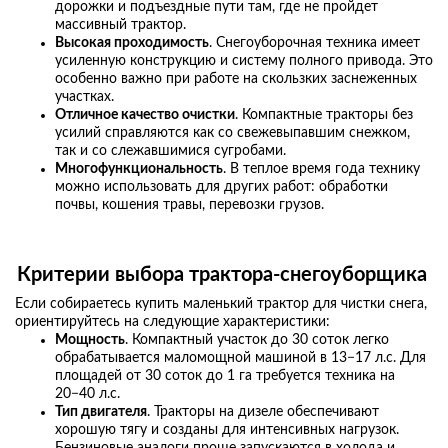
дорожки и подъездные пути там, где не пройдет
массивный трактор.
Высокая проходимость
. Снегоуборочная техника имеет
усиленную конструкцию и систему полного привода. Это
особенно важно при работе на скользких заснеженных
участках.
Отличное качество очистки
. Компактные тракторы без
усилий справляются как со свежевыпавшим снежком,
так и со слежавшимися сугробами.
Многофункциональность
. В теплое время года технику
можно использовать для других работ: обработки
почвы, кошения травы, перевозки грузов.
Критерии выбора трактора-снегоуборщика
Если собираетесь купить маленький трактор для чистки снега,
ориентируйтесь на следующие характеристики:
Мощность
. Компактный участок до 30 соток легко
обрабатывается маломощной машиной в 13−17 л.с. Для
площадей от 30 соток до 1 га требуется техника на
20−40 л.с.
Тип двигателя
. Тракторы на дизеле обеспечивают
хорошую тягу и созданы для интенсивных нагрузок.