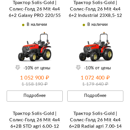
Трактор Solis-Gold |
Трактор Solis-Gold |
Солис-Голд 26 Mit 4x4
Солис-Голд 26 Mit 4x4
6+2 Galaxy PRO 220/55
6+2 Industrial 23X8,5-12
R12 / 280/70 R16 (с
/ 33X15,5-16,5 (с ПСМ)
В наличии
В наличии
ПСМ)
ий
Ещё 9 фотографий
-10% от цены
-10% от цены
1 052 900 ₽
1 072 400 ₽
1 158 190 ₽
1 179 640 ₽
Подробнее
Подробнее
Трактор Solis-Gold |
Трактор Solis-Gold |
Солис-Голд 26 Mit 4x4
Солис-Голд 26 Mit 4x4
6+2B STD agri 6.00-12
6+2B Radial agri 7.00-14