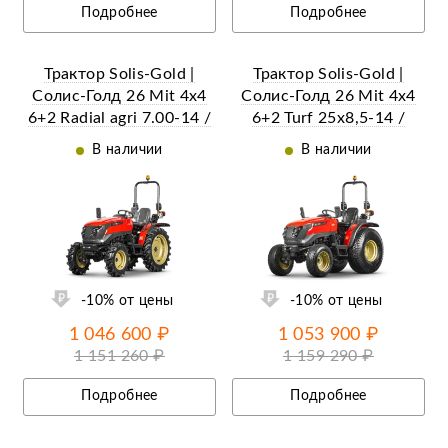
Подробнее
Подробнее
Трактор Solis-Gold |
Трактор Solis-Gold |
Солис-Голд 26 Mit 4x4
Солис-Голд 26 Mit 4x4
6+2 Radial agri 7.00-14 /
6+2 Turf 25х8,5-14 /
8.3-24 (с ПСМ)
13,6х16 (с ПСМ)
В наличии
В наличии
ий
Ещё 7 фотографий
-10% от цены
-10% от цены
1 046 600 ₽
1 053 900 ₽
1 151 260 ₽
1 159 290 ₽
Подробнее
Подробнее