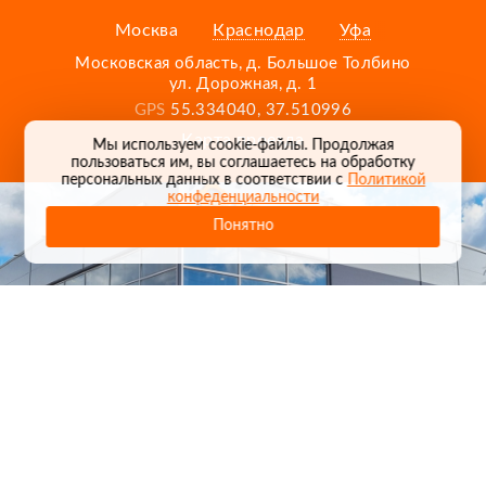
Москва
Краснодар
Уфа
Московская область, д. Большое Толбино
ул. Дорожная, д. 1
GPS
55.334040, 37.510996
Карта проезда
Мы используем cookie-файлы. Продолжая
пользоваться им, вы соглашаетесь на обработку
персональных данных в соответствии с
Политикой
конфеденциальности
Понятно