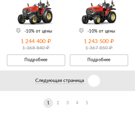
ий
Ещё 10 фотографий
-10% от цены
-10% от цены
1 244 400 ₽
1 243 500 ₽
1 368 840 ₽
1 367 850 ₽
Подробнее
Подробнее
Следующая страница
1
2
3
4
5