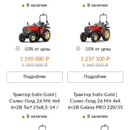
/ 8.3-20 (с ПСМ)
/ 8.3-24 (с ПСМ)
В наличии
В наличии
ий
Ещё 17 фотографий
-10% от цены
-10% от цены
1 190 000 ₽
1 237 100 ₽
1 309 000 ₽
1 360 810 ₽
Подробнее
Подробнее
Трактор Solis-Gold |
Трактор Solis-Gold |
Солис-Голд 26 Mit 4x4
Солис-Голд 26 Mit 4x4
6+2B Turf 25х8,5-14 /
6+2B Galaxy PRO 220/55
13,6х16 (с ПСМ)
R12 / 280/70 R16 (с
В наличии
В наличии
ПСМ)