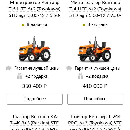
Минитрактор Кентавр
Минитрактор Кентавр
Т-5 LITE 6+2 (Toyokawa)
Т-4 LITE 6+2 (Toyokawa)
STD agri 5,00-12 / 6,50-
STD agri 5,00-12 / 9,50-
16 + (фреза/плуг)
16 + (фреза/плуг)
В наличии
В наличии
ии
Ещё 41 фотография
Гарантия лучшей цены
Гарантия лучшей цены
+2 подарка
+2 подарка
350 400 ₽
410 000 ₽
Подробнее
Подробнее
Трактор Кентавр KA
Трактор Кентавр Т-244
Т-4K 9+3 (Perkins) STD
PRO 6+2 (Toyokawa) STD
agri 5,00-12 / 8,00-16
agri 6,00-14 / 9,50-20 (с