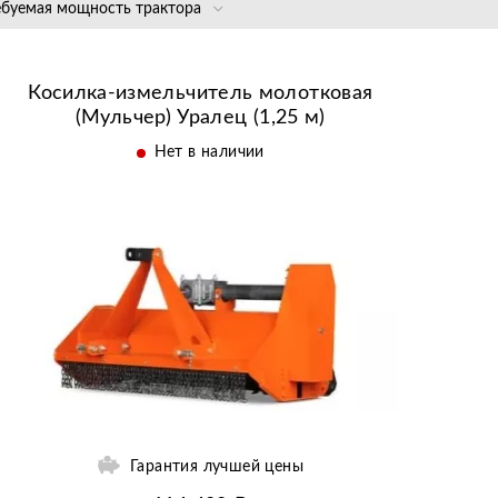
Solis | Cолис
Индия
Biardzki | Бяр
ебуемая мощность трактора
Bomet | Бомет
До 60 л. с.
BQX
От 60 л. с. и выше
Косилка-измельчитель молотковая
D-Pol | Д-Пол
(Мульчер) Уралец (1,25 м)
Demarol |
Демарол
Нет в наличии
Ekiw
Fel
Flagman |
Флагман
GQN
Jar-met
Kaffa | Каффа
Kerland | Керл
Landformer |
Лэндформер
Lisicki | Лисиц
Гарантия лучшей цены
Scout | Скаут