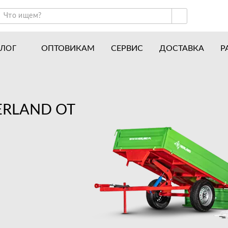
ОПТОВИКАМ
СЕРВИС
ДОСТАВКА
Р
АЛОГ
ракторы и минитракторы
Часто задаваемые вопросы
отоблоки
Почему покупают у нас
авесное оборудование для тракторов
История
ERLAND ОТ
авесное оборудование для мотоблоков
Наши награды
вигатели
Новости
рицепы
Полезные статьи
апчасти
Отзывы
Вакансии
Гарантия лучшей цены