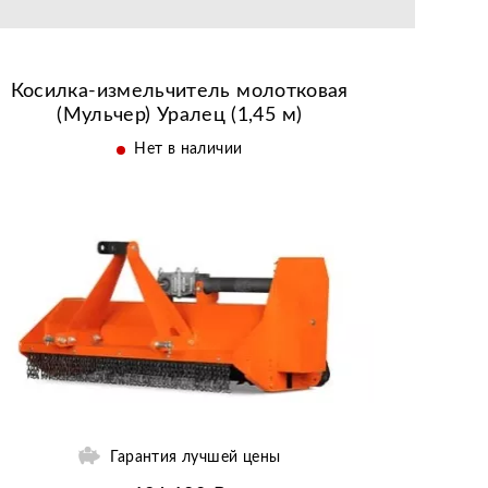
дзки
Беларусь
Индия
Китай
Косилка-измельчитель молотковая
Литва
(Мульчер) Уралец (1,45 м)
Польша
Нет в наличии
Польша-Беларусь
Россия
Турция
Украина
анд
ки
Гарантия лучшей цены