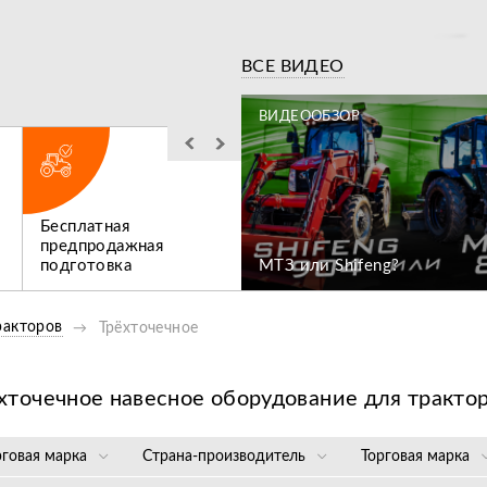
Видео
ВСЕ ВИДЕО
ЗОР
ВИДЕООБЗОР
Бесплатная
Льготное
ен коммунальный
предпродажная
послегарантийное
подготовка
МТЗ или Shifeng?
обслуживание
ракторов
Трёхточечное
хточечное навесное оборудование для тракто
рговая марка
Страна-производитель
Торговая марка