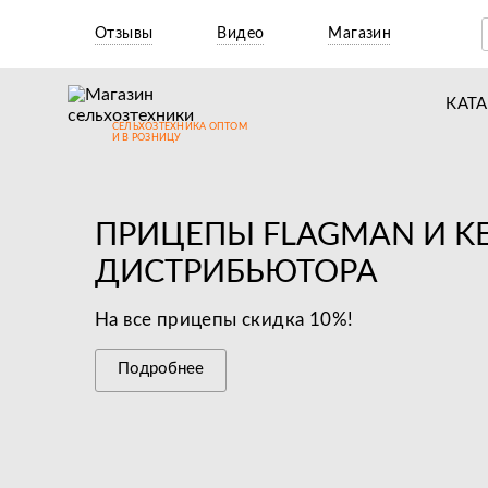
Отзывы
Видео
Магазин
КАТ
СЕЛЬХОЗТЕХНИКА ОПТОМ
Т
И В РОЗНИЦУ
М
Н
ПРИЦЕПЫ FLAGMAN И K
Н
ДИСТРИБЬЮТОРА
Д
На все прицепы скидка 10%!
П
Подробнее
З