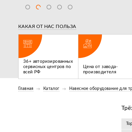
КАКАЯ ОТ НАС ПОЛЬЗА
ВИДЕООБЗОР
ВИДЕООБ
ги,
Обзор Опрыскивателей
36+ авторизированных
 не
Flagman 300/1 И Flagman
сервисных центров по
Цена от завода-
Нам нуж
400/1
всей РФ
производителя
трактор
Главная
Каталог
Навесное оборудование для т
Трё
То