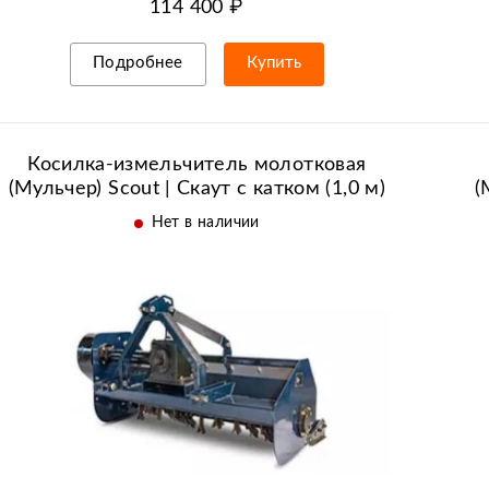
114 400 ₽
Shandong
Solis | Солис
Подробнее
Купить
Stark | Старк
Рассрочка/кредит
Strumyk
Td-l
Косилка-измельчитель молотковая
(Мульчер) Scout | Скаут с катком (1,0 м)
(
TOSS
Weituo
Нет в наличии
Wirax | Вирак
Батыр
Беларус
Блюминг
Кентавр
Крючков
Лидсельмаш
Локнея