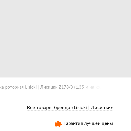
а роторная Lisicki | Лисицки Z178/3 (1,35 м на короткой ноге)
Все товары бренда «Lisicki | Лисицки»
Гарантия лучшей цены