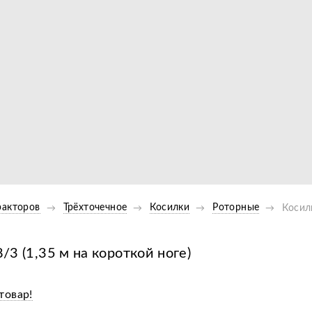
Видео
ракторов
Трёхточечное
Косилки
Роторные
Косилк
/3 (1,35 м на короткой ноге)
товар!