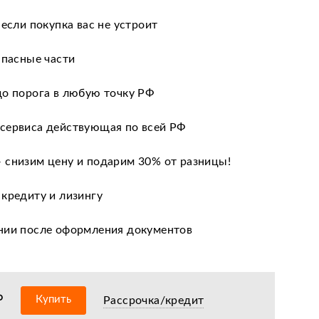
 если покупка вас не устроит
апасные части
до порога в любую точку РФ
сервиса действующая по всей РФ
 снизим цену и подарим 30% от разницы!
 кредиту и лизингу
нии после оформления документов
оизводителя
ных сервисных центров по всей РФ
₽
Купить
Рассрочка/кредит