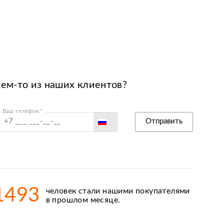
кем-то из наших клиентов?
Ваш телефон:*
Россия
Отправить
Беларусь
Польша
Казахстан
Армения
1493
человек стали нашими покупателями
Киргизия
в прошлом месяце.