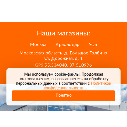
Наши магазины:
Москва
Краснодар
Уфа
Московская область, д. Большое Толбино
ул. Дорожная, д. 1
GPS
55.334040, 37.510996
Карта проезда
Мы используем cookie-файлы. Продолжая
пользоваться им, вы соглашаетесь на обработку
персональных данных в соответствии с
Политикой
конфеденциальности
Понятно