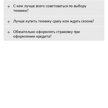
С кем лучше всего советоваться по выбору
техники?
Лучше купить технику сразу или ждать сезона?
Обязательно оформлять страховку при
оформлении кредита?
Вопросы о сервисе
Как долго действует гарантия, и на что она
распространяется?
Входит ли в стоимость техники предпродажная
подготовка?
Как быстро вы высылаете запчасти?
Что делать, если техника сломалась?