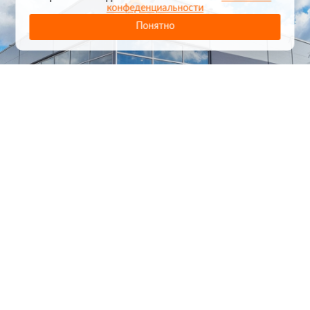
конфеденциальности
Понятно
1
/
24
СЕЛЬХОЗТЕХНИКА ОПТОМ
И В РОЗНИЦУ