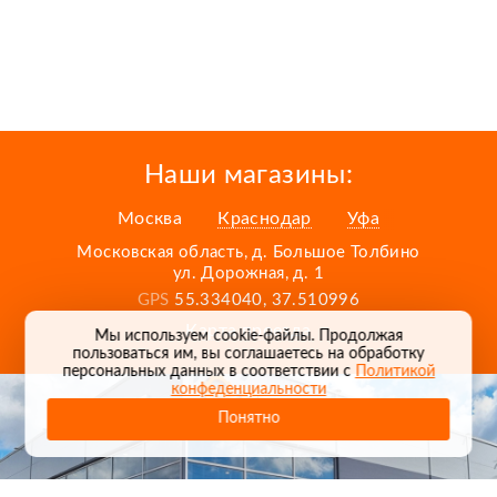
Наши магазины:
Москва
Краснодар
Уфа
Московская область, д. Большое Толбино
ул. Дорожная, д. 1
GPS
55.334040, 37.510996
Карта проезда
Мы используем cookie-файлы. Продолжая
пользоваться им, вы соглашаетесь на обработку
персональных данных в соответствии с
Политикой
конфеденциальности
Понятно