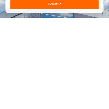
Понятно
1
/
24
СЕЛЬХОЗТЕХНИКА ОПТОМ
И В РОЗНИЦУ
+7 800 555-98-62
sales@kronos5.ru