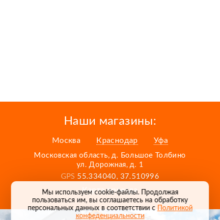
Наши магазины:
Москва
Краснодар
Уфа
Московская область, д. Большое Толбино
ул. Дорожная, д. 1
GPS
55.334040, 37.510996
Карта проезда
Мы используем cookie-файлы. Продолжая
пользоваться им, вы соглашаетесь на обработку
персональных данных в соответствии с
Политикой
конфеденциальности