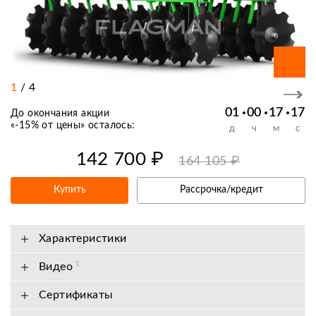
1
/
4
01
00
17
17
До окончания акции
«
-15% от цены
» осталось:
Д
Ч
М
С
142 700 ₽
164 105 ₽
Купить
Рассрочка/кредит
Характеристики
Видео
1
Сертификаты