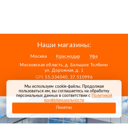
Наши магазины:
Москва
Краснодар
Уфа
Московская область, д. Большое Толбино
ул. Дорожная, д. 1
GPS
55.334040, 37.510996
Карта проезда
Мы используем cookie-файлы. Продолжая
пользоваться им, вы соглашаетесь на обработку
персональных данных в соответствии с
Политикой
конфеденциальности
Понятно