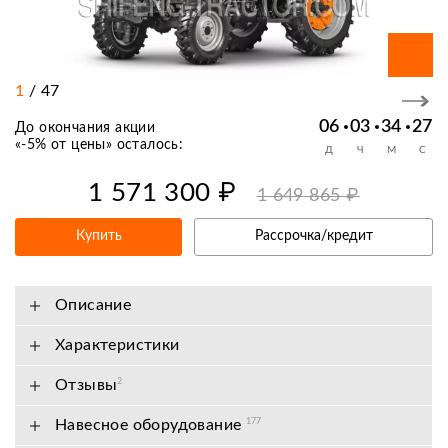
1
/
47
06
03
34
26
До окончания акции
«
-5% от цены
» осталось:
Д
Ч
М
С
1 571 300 ₽
1 649 865 ₽
Купить
Рассрочка/кредит
Описание
Характеристики
Отзывы
2
Навесное оборудование
177