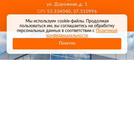
ул. Дорожная, д. 1
GPS
55.334040, 37.510996
Карта проезда
Мы используем cookie-файлы. Продолжая
пользоваться им, вы соглашаетесь на обработку
персональных данных в соответствии с
Политикой
конфеденциальности
Понятно
1
/
24